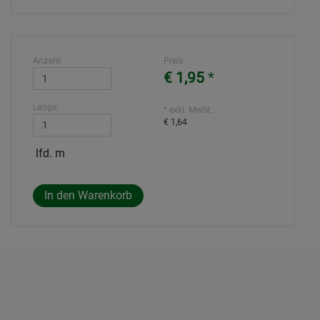
Anzahl:
Preis
€ 1,95
*
Länge:
* exkl. MwSt.:
€ 1,64
lfd. m