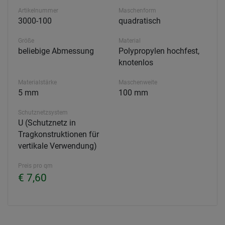
Artikelnummer
Maschenform
3000-100
quadratisch
Größe
Material
beliebige Abmessung
Polypropylen hochfest,
knotenlos
Materialstärke
Maschenweite
5 mm
100 mm
Schutznetzsystem
U (Schutznetz in
Tragkonstruktionen für
vertikale Verwendung)
Preis pro qm
€ 7,60