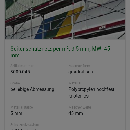
Seitenschutznetz per m², ø 5 mm, MW: 45
mm
Artikelnummer
Maschenform
3000-045
quadratisch
Größe
Material
beliebige Abmessung
Polypropylen hochfest,
knotenlos
Materialstärke
Maschenweite
5 mm
45 mm
Schutznetzsystem