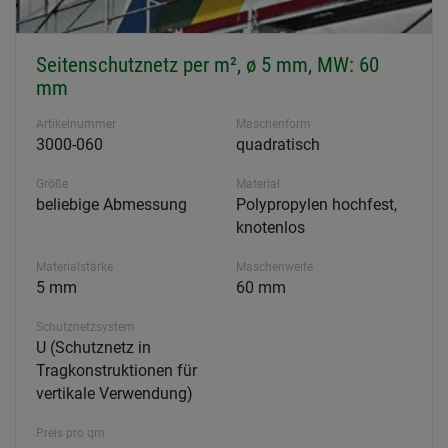
Seitenschutznetz per m², ø 5 mm, MW: 60
mm
Artikelnummer
Maschenform
3000-060
quadratisch
Größe
Material
beliebige Abmessung
Polypropylen hochfest,
knotenlos
Materialstärke
Maschenweite
5 mm
60 mm
Schutznetzsystem
U (Schutznetz in
Tragkonstruktionen für
vertikale Verwendung)
Preis pro qm