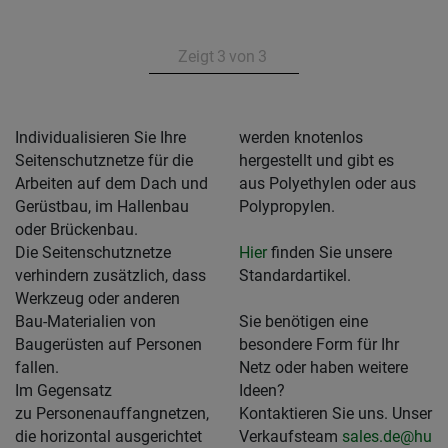
Zeigt
3
von
3
Individualisieren Sie Ihre
werden knotenlos
Seitenschutznetze für die
hergestellt und gibt es
Arbeiten auf dem Dach und
aus Polyethylen oder aus
Gerüstbau, im Hallenbau
Polypropylen.
oder Brückenbau.
Die Seitenschutznetze
Hier
finden Sie unsere
verhindern zusätzlich, dass
Standardartikel.
Werkzeug oder anderen
Bau-Materialien von
Sie benötigen eine
Baugerüsten auf Personen
besondere Form für Ihr
fallen.
Netz oder haben weitere
Im Gegensatz
Ideen?
zu Personenauffangnetzen,
Kontaktieren Sie uns. Unser
die horizontal ausgerichtet
Verkaufsteam
sales.de@hu