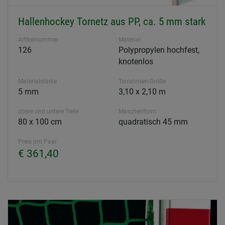
Hallenhockey Tornetz aus PP, ca. 5 mm stark
Artikelnummer
Material
126
Polypropylen hochfest,
knotenlos
Materialstärke
Torrahmen-Größe
5 mm
3,10 x 2,10 m
obere und untere Tiefe
Maschenform
80 x 100 cm
quadratisch 45 mm
Preis pro Paar
€ 361,40