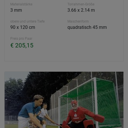
Materialstärke
Torrahmen-Größe
3 mm
3.66 x 2.14 m
obere und untere Tiefe
Maschenform
90 x 120 cm
quadratisch 45 mm
Preis pro Paar
€ 205,15