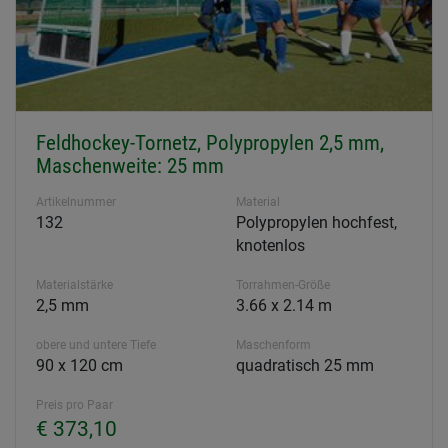
Feldhockey-Tornetz, Polypropylen 2,5 mm,
Maschenweite: 25 mm
Artikelnummer
Material
132
Polypropylen hochfest,
knotenlos
Materialstärke
Torrahmen-Größe
2,5 mm
3.66 x 2.14 m
obere und untere Tiefe
Maschenform
90 x 120 cm
quadratisch 25 mm
Preis pro Paar
€ 373,10