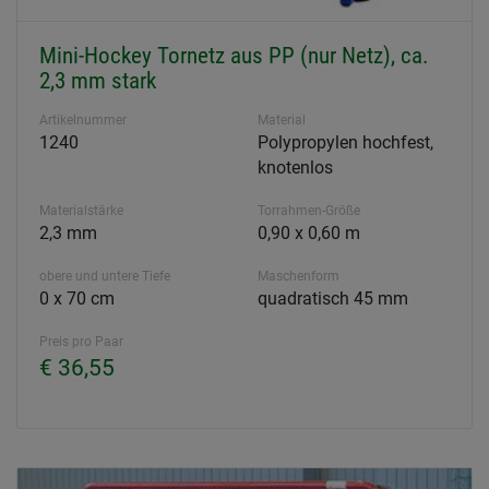
Mini-Hockey Tornetz aus PP (nur Netz), ca.
2,3 mm stark
Artikelnummer
Material
1240
Polypropylen hochfest,
knotenlos
Materialstärke
Torrahmen-Größe
2,3 mm
0,90 x 0,60 m
obere und untere Tiefe
Maschenform
0 x 70 cm
quadratisch 45 mm
Preis pro Paar
€ 36,55