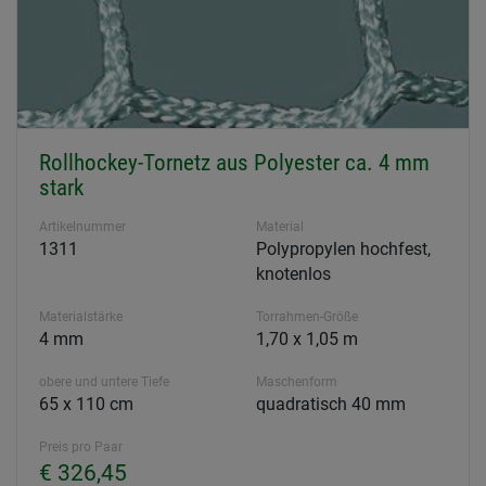
Rollhockey-Tornetz aus Polyester ca. 4 mm
stark
Artikelnummer
Material
1311
Polypropylen hochfest,
knotenlos
Materialstärke
Torrahmen-Größe
4 mm
1,70 x 1,05 m
obere und untere Tiefe
Maschenform
65 x 110 cm
quadratisch 40 mm
Preis pro Paar
€ 326,45