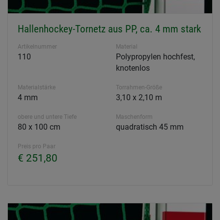
Hallenhockey-Tornetz aus PP, ca. 4 mm stark
Artikelnummer
Material
110
Polypropylen hochfest,
knotenlos
Materialstärke
Torrahmen-Größe
4 mm
3,10 x 2,10 m
obere und untere Tiefe
Maschenform
80 x 100 cm
quadratisch 45 mm
Preis pro Paar
€ 251,80