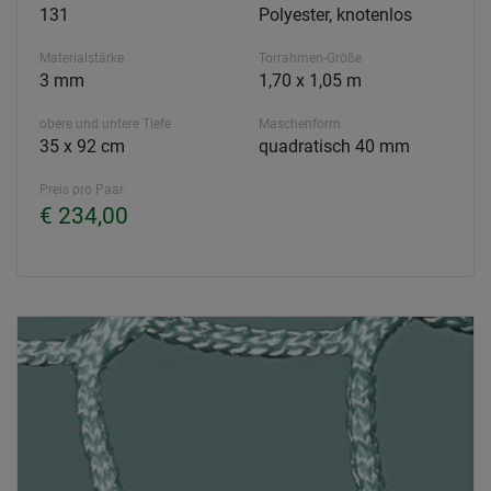
131
Polyester, knotenlos
Materialstärke
Torrahmen-Größe
3 mm
1,70 x 1,05 m
obere und untere Tiefe
Maschenform
35 x 92 cm
quadratisch 40 mm
Preis pro Paar
€ 234,00