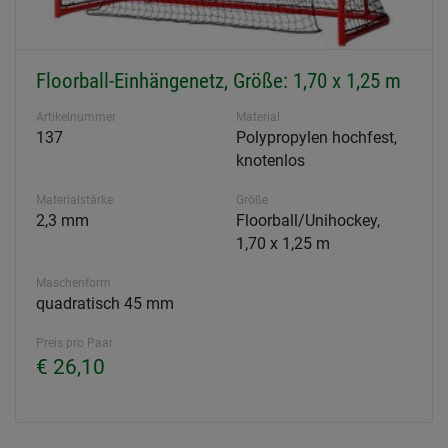
Floorball-Einhängenetz, Größe: 1,70 x 1,25 m
Artikelnummer
Material
137
Polypropylen hochfest,
knotenlos
Materialstärke
Größe
2,3 mm
Floorball/Unihockey,
1,70 x 1,25 m
Maschenform
quadratisch 45 mm
Preis pro Paar
€ 26,10