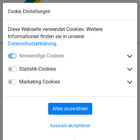
0
Cookie Einstellungen
Diese Webseite verwendet Cookies. Weitere
Informationen finden sie in unserer
Datenschutzerklärung
.
Notwendige Cookies
Sportnetze
Hockey-Tornetze
Feldhockey
Statistik-Cookies
Feldhockey-Tornetz,
Marketing Cookies
Polypropylen 2,5 mm,
Maschenweite: 25 mm
Alles auswählen
Auswahl akzeptieren