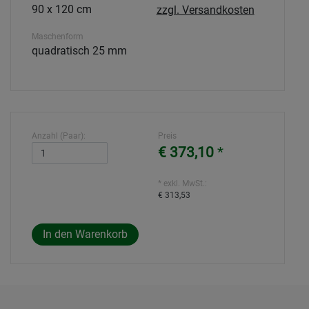
90 x 120 cm
zzgl. Versandkosten
Maschenform
quadratisch 25 mm
Anzahl (Paar):
Preis
€ 373,10
*
* exkl. MwSt.:
€ 313,53