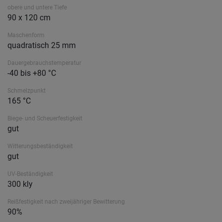
obere und untere Tiefe
90 x 120 cm
Maschenform
quadratisch 25 mm
Dauergebrauchstemperatur
-40 bis +80 °C
Schmelzpunkt
165 °C
Biege- und Scheuerfestigkeit
gut
Witterungsbeständigkeit
gut
UV-Beständigkeit
300 kly
Reißfestigkeit nach zweijähriger Bewitterung
90%