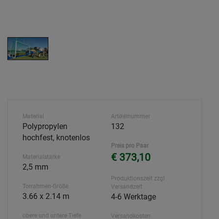
Material
Artikelnummer
Polypropylen
132
hochfest, knotenlos
Preis pro Paar
€ 373,10
Materialstärke
2,5 mm
Produktionszeit zzgl.
Torrahmen-Größe
Versandzeit
3.66 x 2.14 m
4-6 Werktage
obere und untere Tiefe
Versandkosten