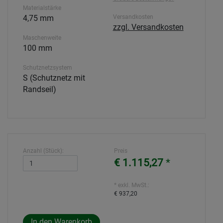
Materialstärke
4,75 mm
Versandkosten
zzgl. Versandkosten
Maschenweite
100 mm
Schutznetzsystem
S (Schutznetz mit
Randseil)
Anzahl (Stück):
Preis
€ 1.115,27
*
* exkl. MwSt.:
€ 937,20