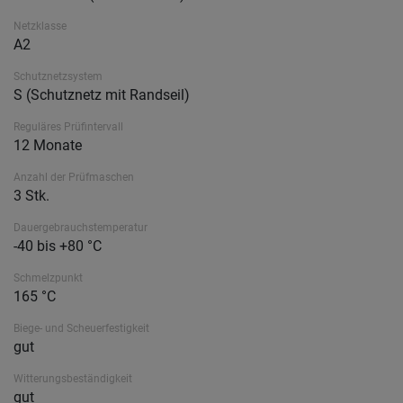
Netzklasse
A2
Schutznetzsystem
S (Schutznetz mit Randseil)
Reguläres Prüfintervall
12 Monate
Anzahl der Prüfmaschen
3 Stk.
Dauergebrauchstemperatur
-40 bis +80 °C
Schmelzpunkt
165 °C
Biege- und Scheuerfestigkeit
gut
Witterungsbeständigkeit
gut