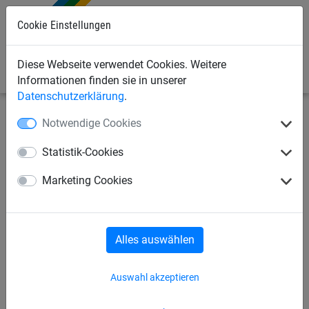
0
Cookie Einstellungen
Diese Webseite verwendet Cookies. Weitere
Informationen finden sie in unserer
Datenschutzerklärung
.
Notwendige Cookies
Bauschutznetze
Personenauffangnetze
Auffangnetze, rhombische Maschen
Statistik-Cookies
Auffangnetz 12,50 x 20,50 m,
Marketing Cookies
MW: 100 mm (rhombisch), mit
Randseil
Alles auswählen
Auswahl akzeptieren