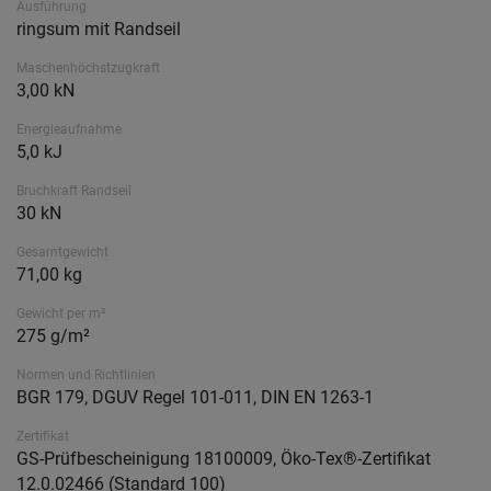
Ausführung
ringsum mit Randseil
Maschenhöchstzugkraft
3,00 kN
Energieaufnahme
5,0 kJ
Bruchkraft Randseil
30 kN
Gesamtgewicht
71,00 kg
Gewicht per m²
275 g/m²
Normen und Richtlinien
BGR 179, DGUV Regel 101-011, DIN EN 1263-1
Zertifikat
GS-Prüfbescheinigung 18100009, Öko-Tex®-Zertifikat
12.0.02466 (Standard 100)