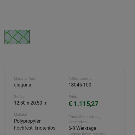
Maschenform
Artikelnummer
diagonal
18045-100
Größe
Preis
12,50 x 20,50 m
€ 1.115,27
Material
Produktionszeit zzgl.
Polypropylen
Versandzeit
hochfest, knotenlos
6-8 Werktage
Größere Bestellmenge?