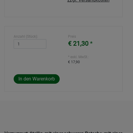
Anzahl (Stück):
Preis
€ 21,30
*
* exkl. MwSt.:
€ 17,90