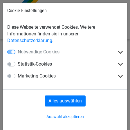
0
Cookie Einstellungen
Diese Webseite verwendet Cookies. Weitere
Informationen finden sie in unserer
Datenschutzerklärung
.
Notwendige Cookies
Bauschutznetze
Personenauffangnetze
Netzaufhängung/Zubehör
Statistik-Cookies
Verzurrgurt 1teilig, Zugkraft:
Marketing Cookies
3000 daN
Alles auswählen
Auswahl akzeptieren