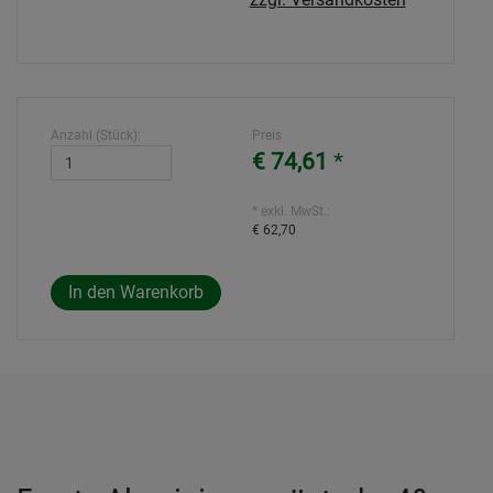
Anzahl (Stück):
Preis
€ 74,61
*
* exkl. MwSt.:
€ 62,70