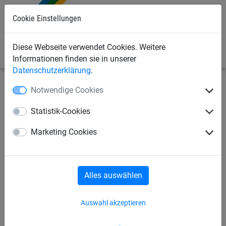
0
Cookie Einstellungen
Diese Webseite verwendet Cookies. Weitere
Informationen finden sie in unserer
Datenschutzerklärung
.
Notwendige Cookies
Bauschutznetze
Seitenschutznetze
Netzschutzwand,
komplett
Statistik-Cookies
Ersatz-Aluminiumgerüstrohr,
Marketing Cookies
Nutzlänge: 2,50 m
Alles auswählen
Auswahl akzeptieren