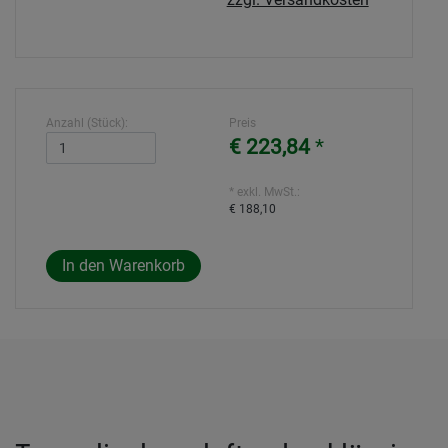
Anzahl (Stück):
Preis
€ 223,84
*
* exkl. MwSt.:
€ 188,10