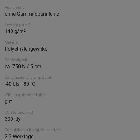
Ausführung
ohne Gummi-Spannleine
Gewicht per m²
140 g/m²
Material
Polyethylengewirke
Reißfestigkeit
ca. 750 N / 5 cm
Dauergebrauchstemperatur
-40 bis +80 °C
Witterungsbeständigkeit
gut
UV-Beständigkeit
300 kly
Produktionszeit zzgl. Versandzeit
2-3 Werktage