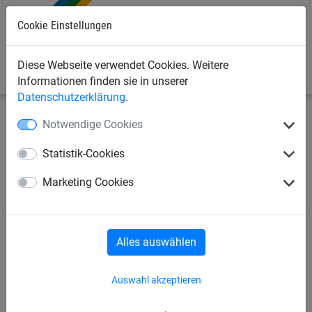
0
Cookie Einstellungen
Diese Webseite verwendet Cookies. Weitere
Informationen finden sie in unserer
Datenschutzerklärung
.
Notwendige Cookies
Bauschutznetze
Planen für Industrie- und Baubereich
Luftundurchlässige Planen
Statistik-Cookies
Plane aus Polyethylen, ca. 140
Marketing Cookies
g/m², Größe: 10 x 15 m
Alles auswählen
Auswahl akzeptieren