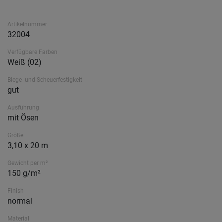
Artikelnummer
32004
Verfügbare Farben
Weiß (02)
Biege- und Scheuerfestigkeit
gut
Ausführung
mit Ösen
Größe
3,10 x 20 m
Gewicht per m²
150 g/m²
Finish
normal
Material