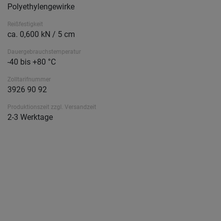
Polyethylengewirke
Reißfestigkeit
ca. 0,600 kN / 5 cm
Dauergebrauchstemperatur
-40 bis +80 °C
Zolltarifnummer
3926 90 92
Produktionszeit zzgl. Versandzeit
2-3 Werktage