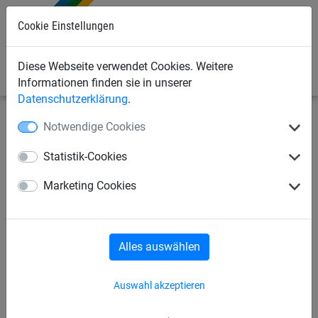
0
Cookie Einstellungen
Diese Webseite verwendet Cookies. Weitere
Informationen finden sie in unserer
Datenschutzerklärung
.
Notwendige Cookies
Bauschutznetze
Seitenschutznetze
Planen für
Staubschutz
Statistik-Cookies
Gerüstschutzplane 3,10 x 20
Marketing Cookies
m
Alles auswählen
Auswahl akzeptieren