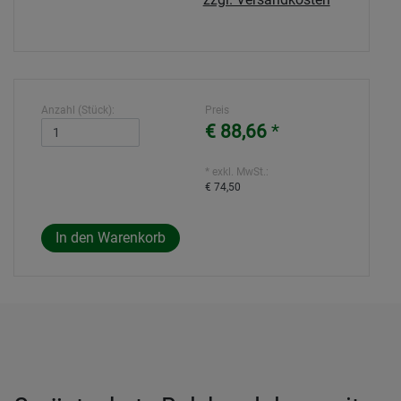
Anzahl (Stück):
Preis
€ 88,66
*
* exkl. MwSt.:
€ 74,50