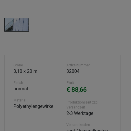
Größe
Artikelnummer
3,10 x 20 m
32004
Finish
Preis
normal
€ 88,66
Material
Produktionszeit zzgl.
Polyethylengewirke
Versandzeit
2-3 Werktage
Versandkosten
zzgl. Versandkosten