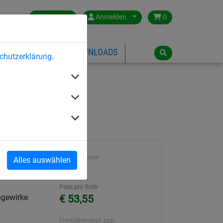
Germany
Anmelden
0
ÜBER HUCK
DOWNLOADS
chutzerklärung
.
m²
Artikelnummer
Alles auswählen
m
7402
Preis pro Rolle
ngewirke
€ 53,55
Produktionszeit zzgl.