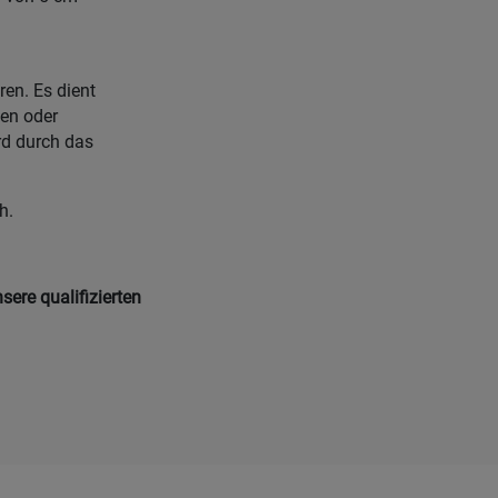
en. Es dient
gen oder
rd durch das
h.
sere qualifizierten