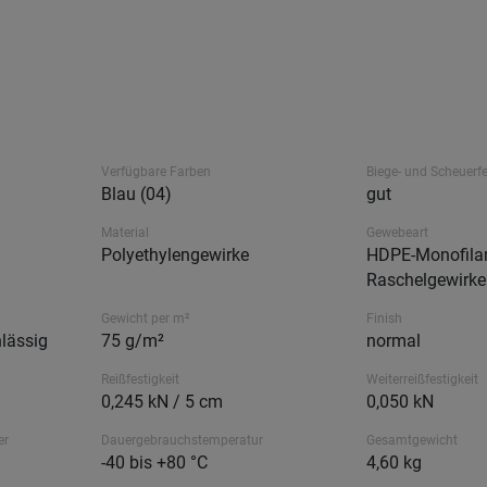
Verfügbare Farben
Biege- und Scheuerfe
Blau (04)
gut
Material
Gewebeart
Polyethylengewirke
HDPE-Monofila
Raschelgewirke
Gewicht per m²
Finish
hlässig
75 g/m²
normal
Reißfestigkeit
Weiterreißfestigkeit
0,245 kN / 5 cm
0,050 kN
er
Dauergebrauchstemperatur
Gesamtgewicht
-40 bis +80 °C
4,60 kg