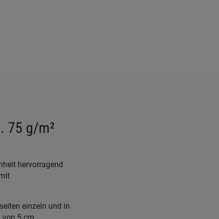
a. 75 g/m²
nheit hervorragend
mit
eiten einzeln und in
d von 5 cm