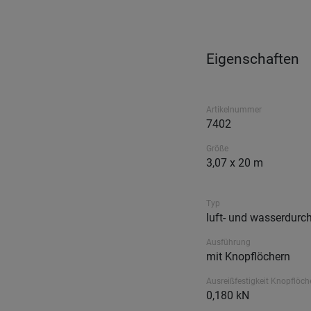
Eigenschaften
Artikelnummer
7402
Größe
3,07 x 20 m
Typ
luft- und wasserdurc
Ausführung
mit Knopflöchern
Ausreißfestigkeit Knopflöch
0,180 kN