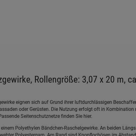
gewirke, Rollengröße: 3,07 x 20 m, c
ewirke eignen sich auf Grund ihrer luftdurchlässigen Beschaffe
assaden oder Gerüsten. Die Nutzung erfolgt oft in Kombination 
Passende Seitenschutznetze finden Sie hier.
 einem Polyethylen Bändchen-Raschelgewirke. An beiden Längss
ngewebter Polyestergarn. Am Rand sind Knopflochösen im Abstan