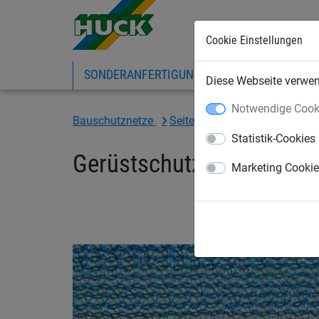
Cookie Einstellungen
SONDERANFERTIGUNG
SPORTNETZE
Diese Webseite verwend
Notwendige Cook
Bauschutznetze
Seitenschutznetze
Gewirke
Statistik-Cookies
Gerüstschutzgewirke, Rol
Marketing Cooki