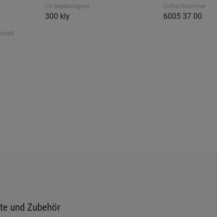
UV-Beständigkeit
Zolltarifnummer
300 kly
6005 37 00
ndzeit
te und Zubehör