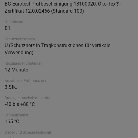
BG Eurotest Prüfbescheinigung 18100020, Öko-Tex®-
Zertifikat 12.0.02466 (Standard 100)
Netzklasse
B1
Schutznetzsystem
U (Schutznetz in Tragkonstruktionen für vertikale
Verwendung)
Reguläres Prüfintervall
12 Monate
Anzahl der Prüfmaschen
3 Stk.
Dauergebrauchstemperatur
-40 bis +80 °C
Schmelzpunkt
165 °C
Biege- und Scheuerfestigkeit