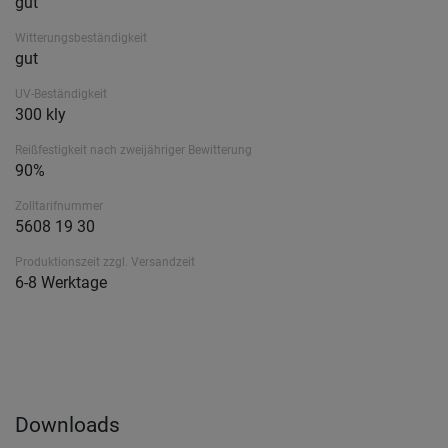
gut
Witterungsbeständigkeit
gut
UV-Beständigkeit
300 kly
Reißfestigkeit nach zweijähriger Bewitterung
90%
Zolltarifnummer
5608 19 30
Produktionszeit zzgl. Versandzeit
6-8 Werktage
Downloads