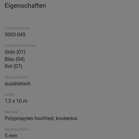
Eigenschaften
Artikelnummer
3003-045
Verfügbare Farben
Grün (01)
Blau (04)
Rot (07)
Maschenform
quadratisch
Größe
1,5 x 10 m
Material
Polypropylen hochfest, knotenlos
Materialstärke
5 mm