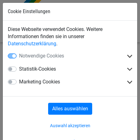
0
Cookie Einstellungen
Diese Webseite verwendet Cookies. Weitere
Informationen finden sie in unserer
Datenschutzerklärung
.
Notwendige Cookies
Bauschutznetze
Seitenschutznetze
Seitenschutznetze
Statistik-Cookies
Seitenschutznetz 1,5 x 10 m,
Marketing Cookies
MW: 45 mm
Alles auswählen
Auswahl akzeptieren