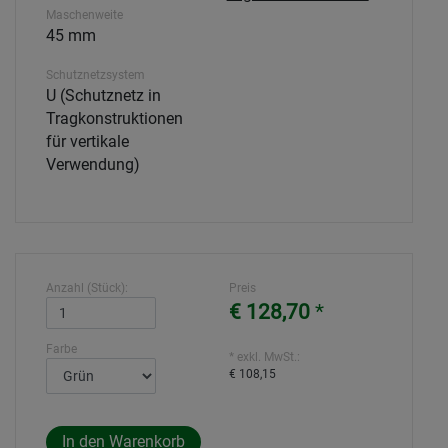
Maschenweite
45 mm
Schutznetzsystem
U (Schutznetz in
Tragkonstruktionen
für vertikale
Verwendung)
Anzahl (Stück):
Preis
€ 128,70
*
Farbe
* exkl. MwSt.:
€ 108,15