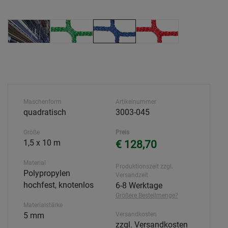
Maschenform
Artikelnummer
quadratisch
3003-045
Größe
Preis
1,5 x 10 m
€ 128,70
Material
Produktionszeit zzgl.
Polypropylen
Versandzeit
hochfest, knotenlos
6-8 Werktage
Größere Bestellmenge?
Materialstärke
5 mm
Versandkosten
zzgl. Versandkosten