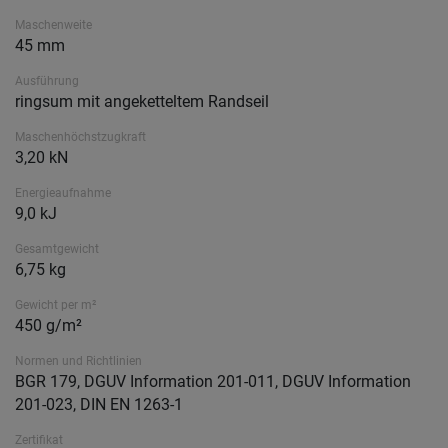
Maschenweite
45 mm
Ausführung
ringsum mit angeketteltem Randseil
Maschenhöchstzugkraft
3,20 kN
Energieaufnahme
9,0 kJ
Gesamtgewicht
6,75 kg
Gewicht per m²
450 g/m²
Normen und Richtlinien
BGR 179, DGUV Information 201-011, DGUV Information
201-023, DIN EN 1263-1
Zertifikat