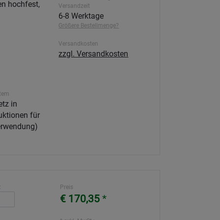
n hochfest,
Versandzeit
6-8 Werktage
Größere Bestellmenge?
Versandkosten
zzgl. Versandkosten
tem
tz in
ktionen für
Verwendung)
:
Preis
€ 170,35
*