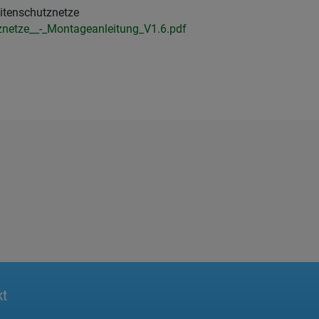
itenschutznetze
znetze__-_Montageanleitung_V1.6.pdf
kt