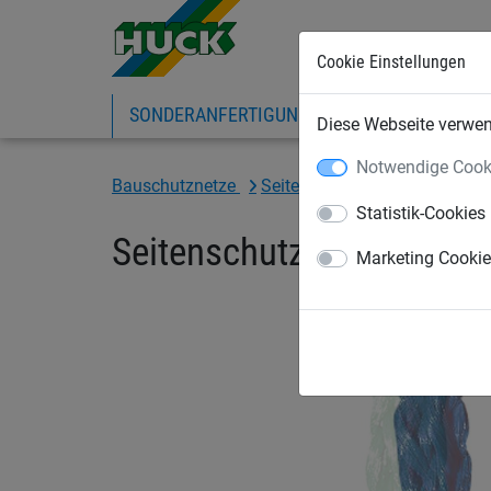
Cookie Einstellungen
SONDERANFERTIGUNG
SPORTNETZE
Diese Webseite verwend
Notwendige Cook
Bauschutznetze
Seitenschutznetze
Seitens
Statistik-Cookies
Seitenschutznetz 2 x 10 
Marketing Cooki