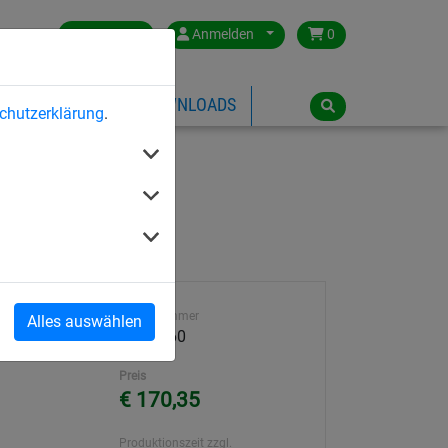
Germany
Anmelden
0
ÜBER HUCK
DOWNLOADS
chutzerklärung
.
Artikelnummer
Alles auswählen
h
3008-060
Preis
€ 170,35
Produktionszeit zzgl.