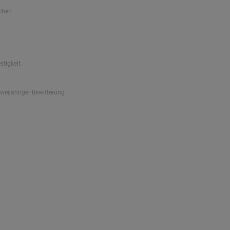
chen
stigkeit
zweijähriger Bewitterung