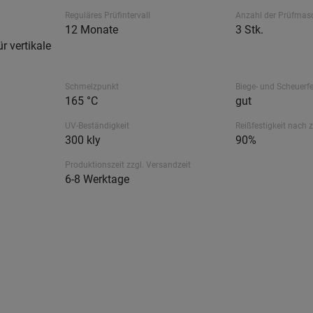
Reguläres Prüfintervall
Anzahl der Prüfmas
12 Monate
3 Stk.
r vertikale
Schmelzpunkt
Biege- und Scheuerfe
165 °C
gut
UV-Beständigkeit
Reißfestigkeit nach 
300 kly
90%
Produktionszeit zzgl. Versandzeit
6-8 Werktage