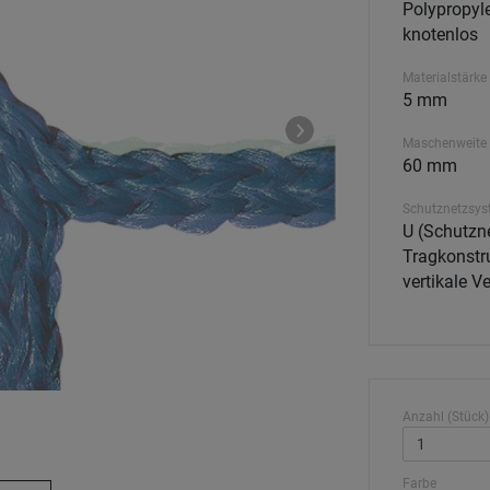
Polypropyle
knotenlos
Materialstärke
5 mm
Maschenweite
60 mm
Schutznetzsys
U (Schutzne
Tragkonstru
vertikale 
Anzahl (Stück)
Farbe