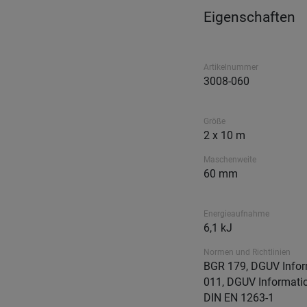
Eigenschaften
Artikelnummer
3008-060
Größe
2 x 10 m
Maschenweite
60 mm
Energieaufnahme
6,1 kJ
Normen und Richtlinien
BGR 179, DGUV Infor
011, DGUV Informati
DIN EN 1263-1