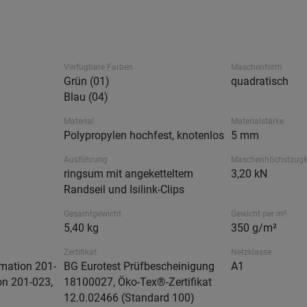
Verfügbare Farben
Maschenform
Grün (01)
quadratisch
Blau (04)
Material
Materialstärke
Polypropylen hochfest, knotenlos
5 mm
Ausführung
Maschenhöchstzugk
ringsum mit angeketteltem
3,20 kN
Randseil und Isilink-Clips
Gesamtgewicht
Gewicht per m²
5,40 kg
350 g/m²
Zertifikat
Netzklasse
mation 201-
BG Eurotest Prüfbescheinigung
A1
on 201-023,
18100027, Öko-Tex®-Zertifikat
12.0.02466 (Standard 100)