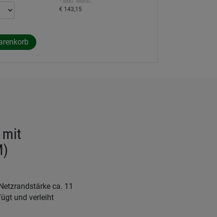
* exkl. MwSt.:
€ 143,15
 mit
M)
Netzrandstärke ca. 11
ügt und verleiht