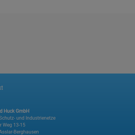
kt
ed Huck GmbH
 Schutz- und Industrienetze
er Weg 13-15
Asslar-Berghausen