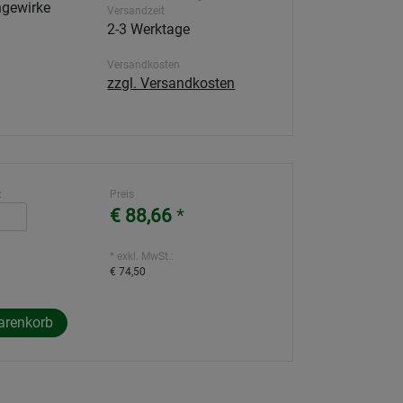
ngewirke
Versandzeit
2-3 Werktage
Versandkosten
zzgl. Versandkosten
:
Preis
€ 88,66
*
* exkl. MwSt.:
€ 74,50