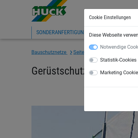
Cookie Einstellungen
SONDERANFERTIGUNG
SPORTNETZE
Diese Webseite verwend
Notwendige Cook
Bauschutznetze
Seitenschutznetze
Planen 
Statistik-Cookies
Gerüstschutzplane 3,10 
Marketing Cooki