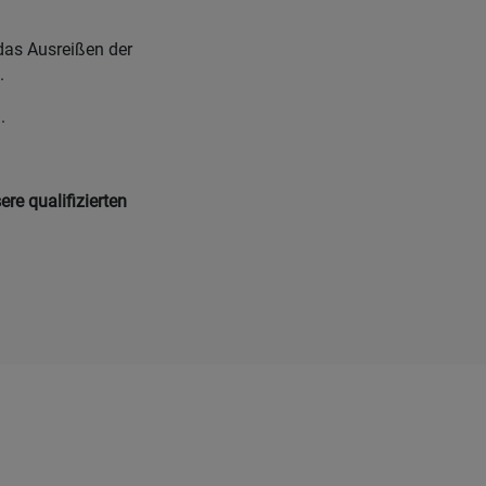
das Ausreißen der
n.
h.
re qualifizierten