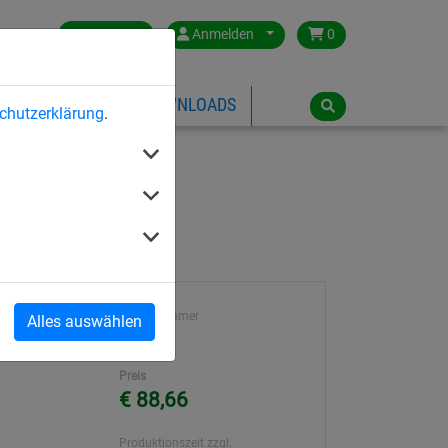
Germany
Anmelden
0
ÜBER HUCK
DOWNLOADS
chutzerklärung
.
Artikelnummer
Alles auswählen
m
32004
Preis
€ 88,66
Produktionszeit zzgl.