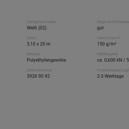
Verfügbare Farben
Biege- und Scheuerfe
Weiß (02)
gut
Größe
Gewicht per m²
3,10 x 20 m
150 g/m²
Material
Reißfestigkeit
Polyethylengewirke
ca. 0,600 kN / 
Zolltarifnummer
Produktionszeit zzgl
3926 90 92
2-3 Werktage