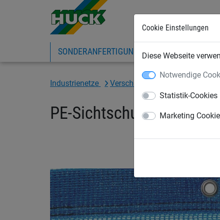
Cookie Einstellungen
SONDERANFERTIGUNG
SPORTNETZE
Diese Webseite verwend
Notwendige Cook
Industrienetze
Verschiedene luftdurchlässige
Statistik-Cookies
PE-Sichtschutzblende ca
Marketing Cooki