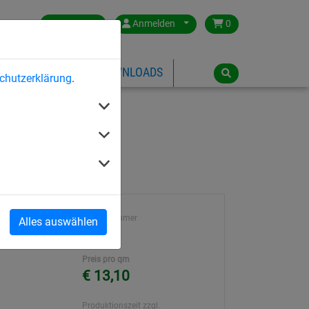
Germany
Anmelden
0
ÜBER HUCK
DOWNLOADS
chutzerklärung
.
Artikelnummer
Alles auswählen
712
Preis pro qm
€ 13,10
Produktionszeit zzgl.