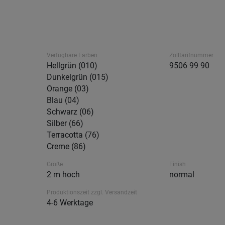
Verfügbare Farben
Zolltarifnummer
Hellgrün (010)
9506 99 90
Dunkelgrün (015)
Orange (03)
Blau (04)
Schwarz (06)
Silber (66)
Terracotta (76)
Creme (86)
Größe
Finish
2 m hoch
normal
Produktionszeit zzgl. Versandzeit
4-6 Werktage