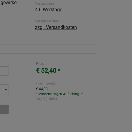
ngewirke
Versandzeit
4-6 Werktage
Versandkosten
zzgl. Versandkosten
Preis
€ 52,40
*
* exkl. MwSt.:
€ 44,03
*
Mindermengen-Aufschlag
:
€
26,20
(
100%
)