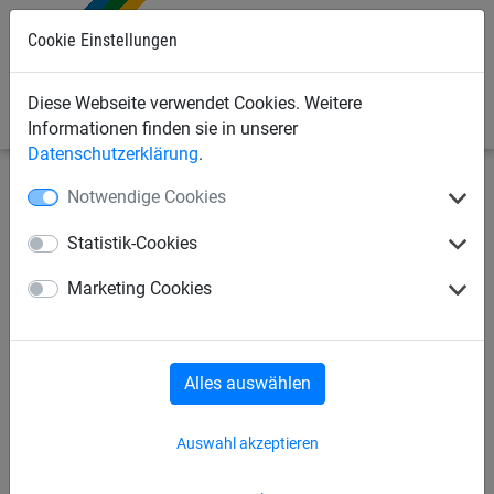
0
Cookie Einstellungen
Diese Webseite verwendet Cookies. Weitere
Informationen finden sie in unserer
Datenschutzerklärung
.
Notwendige Cookies
Industrienetze
Verschiedene Netze
Wäschenetze
Statistik-Cookies
Wäschenetz, Größe: 0,60 x
Marketing Cookies
0,80 m
Alles auswählen
Auswahl akzeptieren