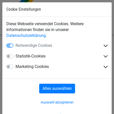
0
Cookie Einstellungen
Diese Webseite verwendet Cookies. Weitere
Informationen finden sie in unserer
Datenschutzerklärung
.
Notwendige Cookies
Industrienetze
Gurtbandnetze / Ladungssicherung
Zubehör
Statistik-Cookies
Antirutschmatten, Breite: 250
Marketing Cookies
mm
Alles auswählen
Auswahl akzeptieren