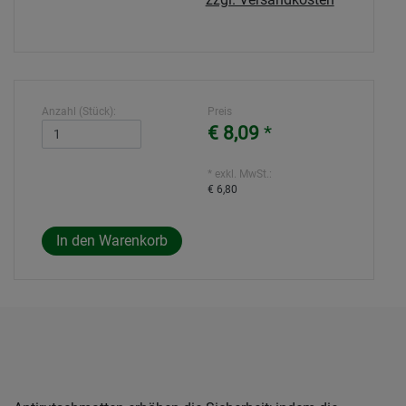
Anzahl (Stück):
Preis
€ 8,09
*
* exkl. MwSt.:
€ 6,80