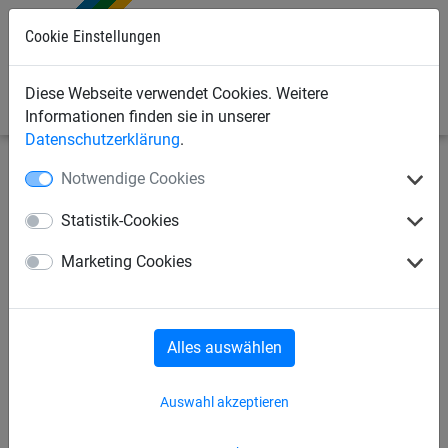
0
Cookie Einstellungen
Diese Webseite verwendet Cookies. Weitere
Informationen finden sie in unserer
Datenschutzerklärung
.
Notwendige Cookies
Industrienetze
Abdecknetze und -planen
Zubehör
Statistik-Cookies
Gummiseil ca. 8 mm stark,
Marketing Cookies
Länge: 0,80 m
Alles auswählen
Auswahl akzeptieren