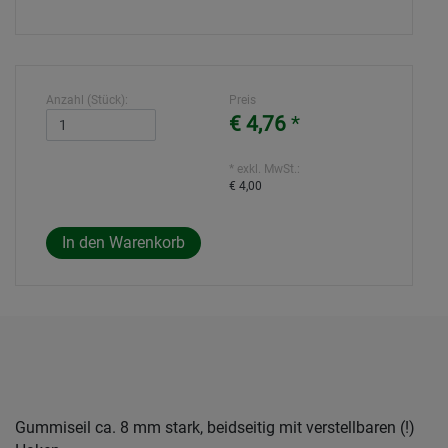
Anzahl (Stück):
Preis
€ 4,76
*
* exkl. MwSt.:
€ 4,00
Gummiseil ca. 8 mm stark, beidseitig mit verstellbaren (!)