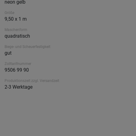
neon gelb
Größe
9,50 x 1 m
Maschenform
quadratisch
Biege- und Scheuerfestigkeit
gut
Zolltarifnummer
9506 99 90
Produktionszeit zzgl. Versandzeit
2-3 Werktage