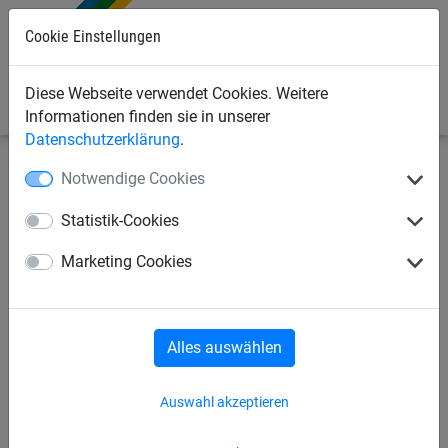
0
Cookie Einstellungen
Diese Webseite verwendet Cookies. Weitere
Informationen finden sie in unserer
Datenschutzerklärung
.
Notwendige Cookies
Sportnetze
Beach & Fun Netze
Beach-Volleyball
Statistik-Cookies
Beach-Volleyball
Marketing Cookies
Trainingsnetz mit Einfaßband
50 mm oben
Alles auswählen
Auswahl akzeptieren