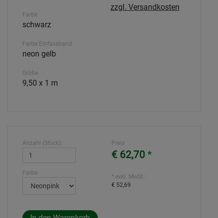
zzgl. Versandkosten
Farbe
schwarz
Farbe Einfassband
neon gelb
Größe
9,50 x 1 m
Anzahl (Stück):
Preis
€ 62,70
*
Farbe
* exkl. MwSt.:
€ 52,69