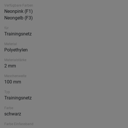
Verfügbare Farben
Neonpink (F1)
Neongelb (F3)
für
Trainingsnetz
Material
Polyethylen
Materialstärke
2 mm
Maschenweite
100 mm
Typ
Trainingsnetz
Farbe
schwarz
Farbe Einfassband