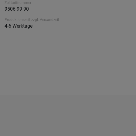
Zolltarifnummer
9506 99 90
Produktionszeit zzgl. Versandzeit
4-6 Werktage