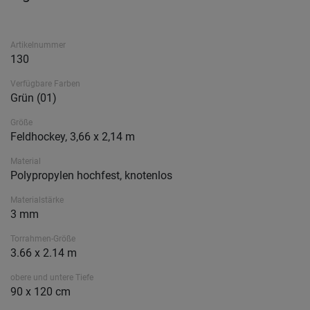
Artikelnummer
130
Verfügbare Farben
Grün (01)
Größe
Feldhockey, 3,66 x 2,14 m
Material
Polypropylen hochfest, knotenlos
Materialstärke
3 mm
Torrahmen-Größe
3.66 x 2.14 m
obere und untere Tiefe
90 x 120 cm