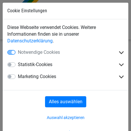
0
Cookie Einstellungen
Diese Webseite verwendet Cookies. Weitere
Informationen finden sie in unserer
Datenschutzerklärung
.
Notwendige Cookies
Sportnetze
Hockey-Tornetze
Feldhockey
Statistik-Cookies
Feldhockey-Tornetz,
Marketing Cookies
Polypropylen 3
mm,Maschenweite: 45 mm
Alles auswählen
Auswahl akzeptieren