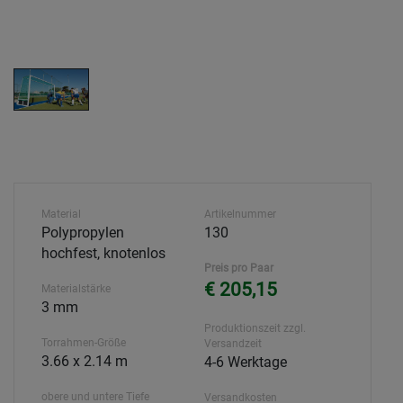
Material
Artikelnummer
Polypropylen
130
hochfest, knotenlos
Preis pro Paar
€ 205,15
Materialstärke
3 mm
Produktionszeit zzgl.
Torrahmen-Größe
Versandzeit
3.66 x 2.14 m
4-6 Werktage
obere und untere Tiefe
Versandkosten