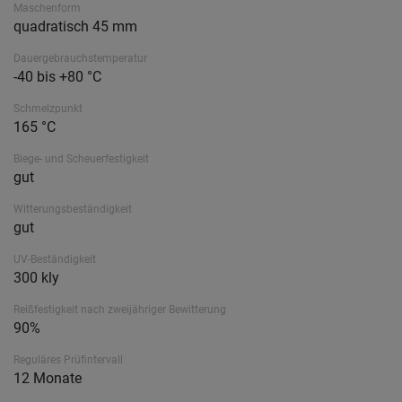
Maschenform
quadratisch 45 mm
Dauergebrauchstemperatur
-40 bis +80 °C
Schmelzpunkt
165 °C
Biege- und Scheuerfestigkeit
gut
Witterungsbeständigkeit
gut
UV-Beständigkeit
300 kly
Reißfestigkeit nach zweijähriger Bewitterung
90%
Reguläres Prüfintervall
12 Monate