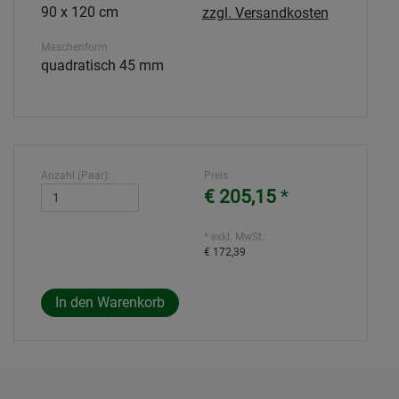
90 x 120 cm
zzgl. Versandkosten
Maschenform
quadratisch 45 mm
Anzahl (Paar):
Preis
€ 205,15
*
* exkl. MwSt.:
€ 172,39