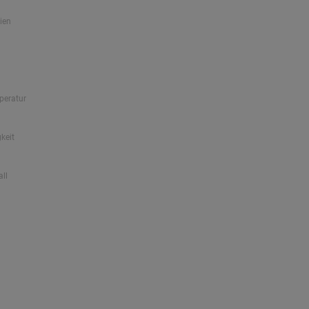
ien
peratur
keit
all