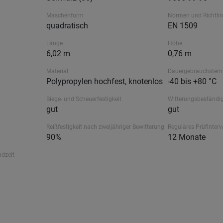
Maschenform
Normen und Richtlin
quadratisch
EN 1509
Länge
Höhe
6,02 m
0,76 m
Material
Dauergebrauchstem
Polypropylen hochfest, knotenlos
-40 bis +80 °C
Biege- und Scheuerfestigkeit
Witterungsbeständig
gut
gut
Reißfestigkeit nach zweijähriger Bewitterung
Reguläres Prüfinterv
90%
12 Monate
ndzeit