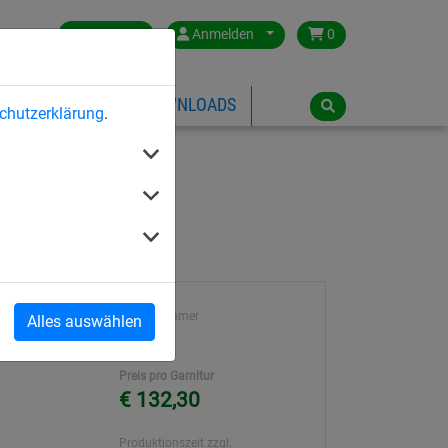
Germany
Anmelden
0
ÜBER HUCK
DOWNLOADS
chutzerklärung
.
1,2 mm
Artikelnummer
Alles auswählen
h
60002
Preis pro Garnitur
€ 132,30
Produktionszeit zzgl.