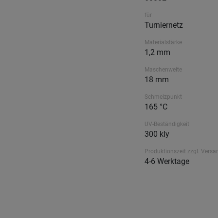
für
Turniernetz
Materialstärke
1,2 mm
Maschenweite
18 mm
Schmelzpunkt
165 °C
UV-Beständigkeit
300 kly
Produktionszeit zzgl. Versa
4-6 Werktage