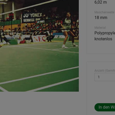
6,02 m
Maschenweite
18 mm
Material
Polypropyle
knotenlos
Anzahl (Garnitu