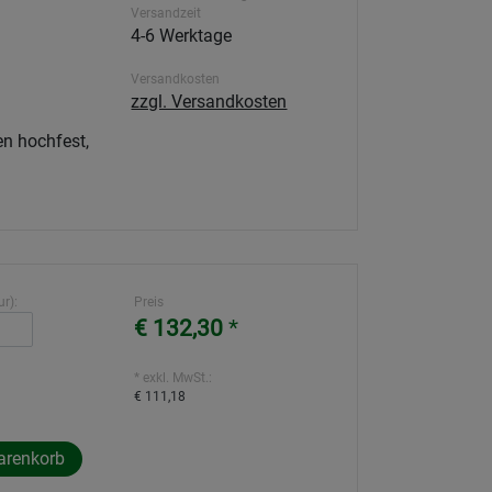
Versandzeit
4-6 Werktage
Versandkosten
zzgl. Versandkosten
n hochfest,
r):
Preis
€ 132,30
*
* exkl. MwSt.:
€ 111,18