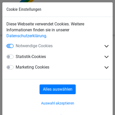
0
Cookie Einstellungen
Diese Webseite verwendet Cookies. Weitere
Informationen finden sie in unserer
Datenschutzerklärung
.
Notwendige Cookies
Sportnetze
Seile, Taue & Leinen
Schwungseile
Statistik-Cookies
Schwungseil aus Hanf, 8 m
Marketing Cookies
lang
Alles auswählen
Auswahl akzeptieren