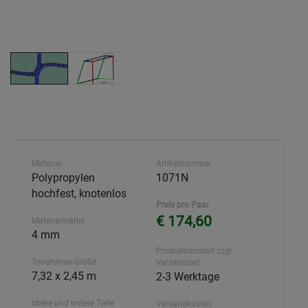
Material
Artikelnummer
Polypropylen
1071N
hochfest, knotenlos
Preis pro Paar
€ 174,60
Materialstärke
4 mm
Produktionszeit zzgl.
Torrahmen-Größe
Versandzeit
7,32 x 2,45 m
2-3 Werktage
obere und untere Tiefe
Versandkosten