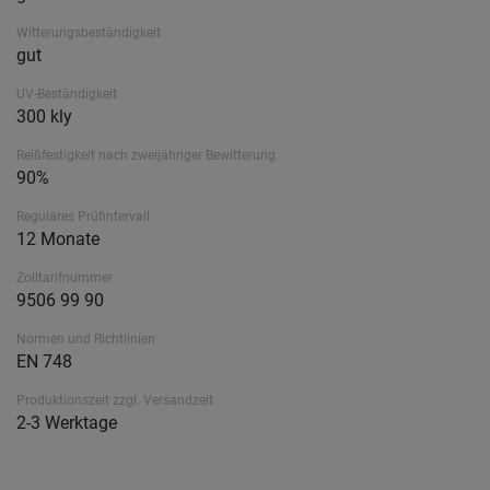
Witterungsbeständigkeit
gut
UV-Beständigkeit
300 kly
Reißfestigkeit nach zweijähriger Bewitterung
90%
Reguläres Prüfintervall
12 Monate
Zolltarifnummer
9506 99 90
Normen und Richtlinien
EN 748
Produktionszeit zzgl. Versandzeit
2-3 Werktage