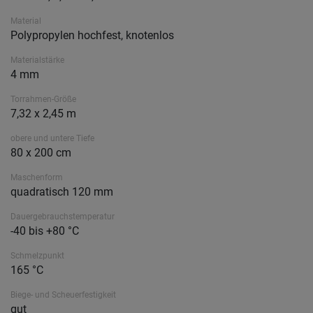
Material
Polypropylen hochfest, knotenlos
Materialstärke
4 mm
Torrahmen-Größe
7,32 x 2,45 m
obere und untere Tiefe
80 x 200 cm
Maschenform
quadratisch 120 mm
Dauergebrauchstemperatur
-40 bis +80 °C
Schmelzpunkt
165 °C
Biege- und Scheuerfestigkeit
gut