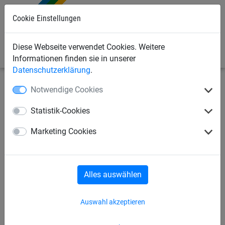
0
Cookie Einstellungen
Diese Webseite verwendet Cookies. Weitere
Informationen finden sie in unserer
Datenschutzerklärung
.
Notwendige Cookies
Sportnetze
Fußballnetze
Tornetze
Statistik-Cookies
Knotenloses Tornetz aus
Marketing Cookies
Polypropylen hochfest, ca. 4
mm stark
Alles auswählen
Auswahl akzeptieren