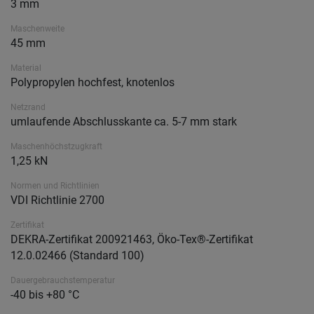
3 mm
Maschenweite
45 mm
Material
Polypropylen hochfest, knotenlos
Netzrand
umlaufende Abschlusskante ca. 5-7 mm stark
Maschenhöchstzugkraft
1,25 kN
Normen und Richtlinien
VDI Richtlinie 2700
Zertifikat
DEKRA-Zertifikat 200921463, Öko-Tex®-Zertifikat
12.0.02466 (Standard 100)
Dauergebrauchstemperatur
-40 bis +80 °C