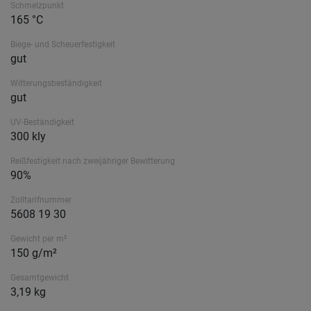
Schmelzpunkt
165 °C
Biege- und Scheuerfestigkeit
gut
Witterungsbeständigkeit
gut
UV-Beständigkeit
300 kly
Reißfestigkeit nach zweijähriger Bewitterung
90%
Zolltarifnummer
5608 19 30
Gewicht per m²
150 g/m²
Gesamtgewicht
3,19 kg