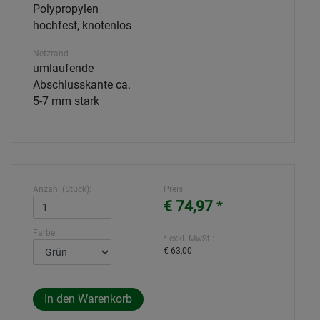
Polypropylen
hochfest, knotenlos
Netzrand
umlaufende
Abschlusskante ca.
5-7 mm stark
Anzahl (Stück):
Preis
€ 74,97
*
Farbe
* exkl. MwSt.:
€ 63,00