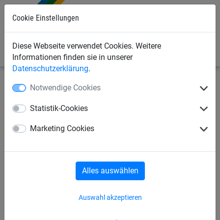
0
Cookie Einstellungen
Diese Webseite verwendet Cookies. Weitere
Informationen finden sie in unserer
Datenschutzerklärung
.
Notwendige Cookies
Industrienetze
Abdecknetze und -planen
Abdecknetze
Statistik-Cookies
Abdecknetz ø 3 mm aus
Marketing Cookies
Polypropylen, Größe 3 x 5 m
Alles auswählen
Auswahl akzeptieren