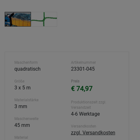
Maschenform
Artikelnummer
quadratisch
23301-045
Größe
Preis
3 x 5 m
€ 74,97
Materialstärke
Produktionszeit zzgl.
3 mm
Versandzeit
4-6 Werktage
Maschenweite
45 mm
Versandkosten
zzgl. Versandkosten
Material