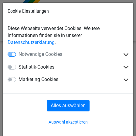
0
Cookie Einstellungen
Diese Webseite verwendet Cookies. Weitere
Informationen finden sie in unserer
Datenschutzerklärung
.
Notwendige Cookies
Industrienetze
Abdecknetze und -planen
Abdecknetze
Statistik-Cookies
Abdecknetz ø 3 mm aus
Marketing Cookies
Polypropylen, Größe 3,50 x 7
m
Alles auswählen
Auswahl akzeptieren