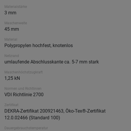
Materialstärke
3 mm
Maschenweite
45 mm
Material
Polypropylen hochfest, knotenlos
Netzrand
umlaufende Abschlusskante ca. 5-7 mm stark
Maschenhöchstzugkraft
1,25 kN
Normen und Richtlinien
VDI Richtlinie 2700
Zertifikat
DEKRA-Zertifikat 200921463, Öko-Tex®-Zertifikat
12.0.02466 (Standard 100)
Dauergebrauchstemperatur