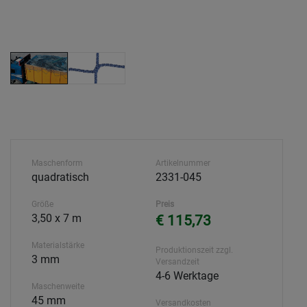
Maschenform
Artikelnummer
quadratisch
2331-045
Größe
Preis
3,50 x 7 m
€ 115,73
Materialstärke
Produktionszeit zzgl.
3 mm
Versandzeit
4-6 Werktage
Maschenweite
45 mm
Versandkosten