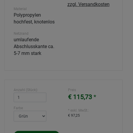
zzgl. Versandkosten
Material
Polypropylen
hochfest, knotenlos
Netzrand
umlaufende
Abschlusskante ca.
5-7 mm stark
Anzahl (Stück):
Preis
€ 115,73
*
Farbe
* exkl. MwSt.:
€ 97,25