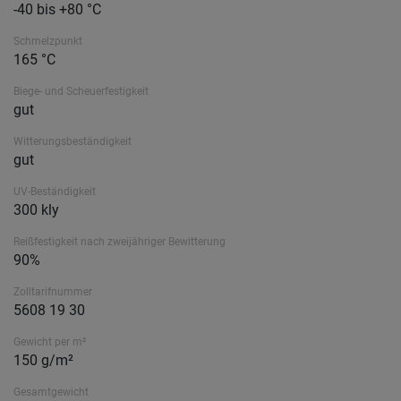
-40 bis +80 °C
Schmelzpunkt
165 °C
Biege- und Scheuerfestigkeit
gut
Witterungsbeständigkeit
gut
UV-Beständigkeit
300 kly
Reißfestigkeit nach zweijähriger Bewitterung
90%
Zolltarifnummer
5608 19 30
Gewicht per m²
150 g/m²
Gesamtgewicht