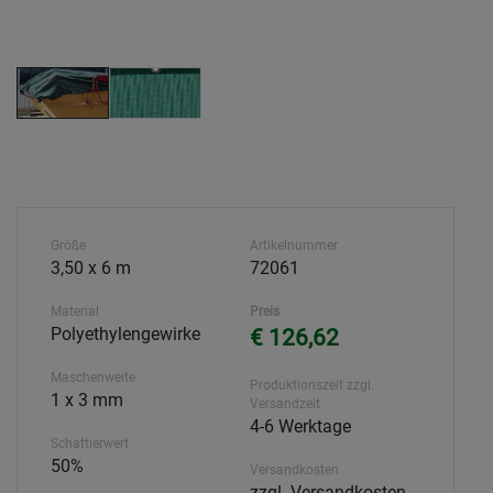
Größe
Artikelnummer
3,50 x 6 m
72061
Material
Preis
Polyethylengewirke
€ 126,62
Maschenweite
Produktionszeit zzgl.
1 x 3 mm
Versandzeit
4-6 Werktage
Schattierwert
50%
Versandkosten
zzgl. Versandkosten