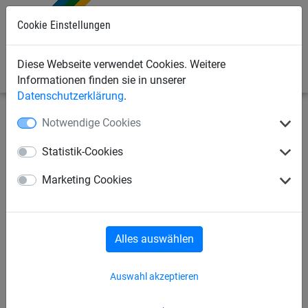
0
Cookie Einstellungen
Diese Webseite verwendet Cookies. Weitere
Informationen finden sie in unserer
Datenschutzerklärung
.
Notwendige Cookies
Industrienetze
Abdecknetze und -planen
Abdeckplanen
Statistik-Cookies
PE-Abdeckplane ca. 200 g/m²,
Marketing Cookies
Größe 3,50 x 6 m
Alles auswählen
Auswahl akzeptieren