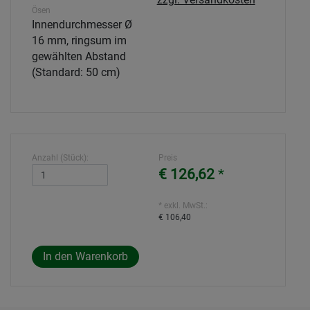
Ösen
Innendurchmesser Ø
16 mm, ringsum im
gewählten Abstand
(Standard: 50 cm)
Anzahl (Stück):
Preis
€ 126,62
*
* exkl. MwSt.:
€ 106,40