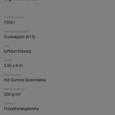
Artikelnummer
72061
Verfügbare Farben
Dunkelgrün (015)
Typ
luftdurchlässig
Größe
3,50 x 6 m
Ausführung
mit Gummi-Spannleine
Gewicht per m²
200 g/m²
Material
Polyethylengewirke