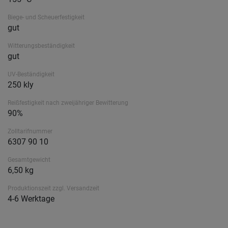
Biege- und Scheuerfestigkeit
gut
Witterungsbeständigkeit
gut
UV-Beständigkeit
250 kly
Reißfestigkeit nach zweijähriger Bewitterung
90%
Zolltarifnummer
6307 90 10
Gesamtgewicht
6,50 kg
Produktionszeit zzgl. Versandzeit
4-6 Werktage