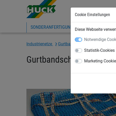
Cookie Einstellungen
SONDERANFERTIGUNG
SPORTNETZE
Diese Webseite verwend
Notwendige Cook
Industrienetze
Gurtbandnetze / Ladungssiche
Statistik-Cookies
Gurtbandschutznetz Komp
Marketing Cooki