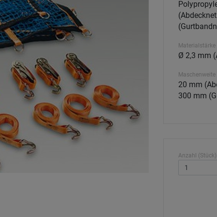
Polypropyl
(Abdecknetz
(Gurtbandn
Materialstärke
Ø 2,3 mm (
Maschenweite
20 mm (Abd
300 mm (G
Anzahl (Stück)