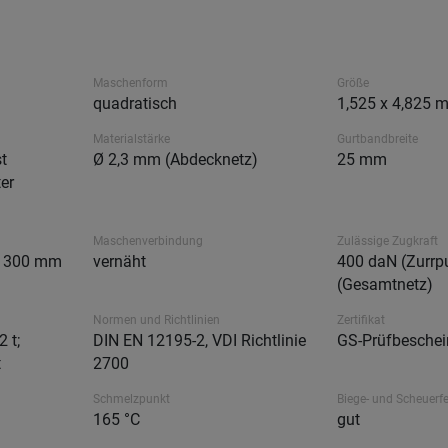
Maschenform
Größe
quadratisch
1,525 x 4,825 
Materialstärke
Gurtbandbreite
t
Ø 2,3 mm (Abdecknetz)
25 mm
er
Maschenverbindung
Zulässige Zugkraft
, 300 mm
vernäht
400 daN (Zurrp
(Gesamtnetz)
Normen und Richtlinien
Zertifikat
 t;
DIN EN 12195-2, VDI Richtlinie
GS-Prüfbeschei
t
2700
Schmelzpunkt
Biege- und Scheuerfe
165 °C
gut