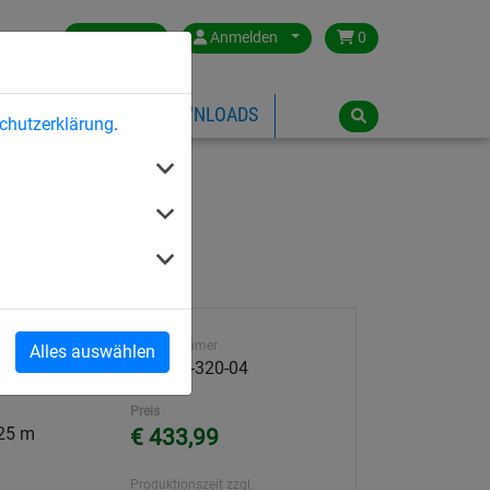
Germany
Anmelden
0
ÜBER HUCK
DOWNLOADS
chutzerklärung
.
Artikelnummer
Alles auswählen
h
59400K-320-04
Preis
825 m
€ 433,99
Produktionszeit zzgl.