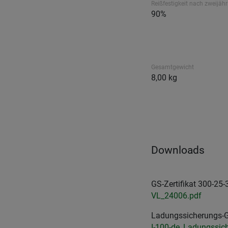
Reißfestigkeit nach zweijähr
90%
Gesamtgewicht
8,00 kg
Downloads
GS-Zertifikat 300-25-
VL_24006.pdf
Ladungssicherungs-G
I-100-de_Ladungssic