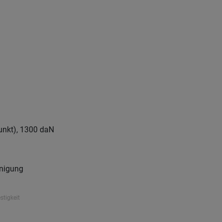
m
unkt), 1300 daN
nigung
stigkeit