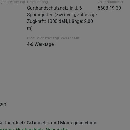
iger Bewitterung
Lieferumfang
Zolltarifnummer
Gurtbandschutznetz inkl. 6
5608 19 30
Spanngurten (zweiteilig, zulässige
Zugkraft: 1000 daN, Länge: 2,00
m)
Produktionszeit zzgl. Versandzeit
4-6 Werktage
350
urtbandnetz Gebrauchs- und Montageanleitung
herungs-Gurtbandnetz_Gebrauchs-