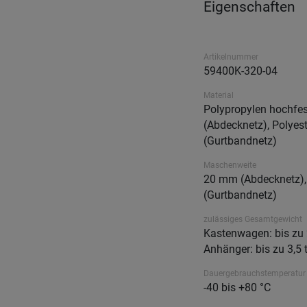
Eigenschaften
Artikelnummer
59400K-320-04
Material
Polypropylen hochfes
(Abdecknetz), Polyest
(Gurtbandnetz)
Maschenweite
20 mm (Abdecknetz)
(Gurtbandnetz)
zulässiges Gesamtgewicht
Kastenwagen: bis zu 2
Anhänger: bis zu 3,5 
Dauergebrauchstemperatur
-40 bis +80 °C