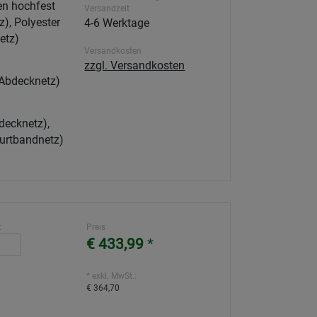
en hochfest
Versandzeit
), Polyester
4-6 Werktage
etz)
Versandkosten
zzgl. Versandkosten
Abdecknetz)
ecknetz),
urtbandnetz)
:
Preis
€ 433,99
*
* exkl. MwSt.:
€ 364,70