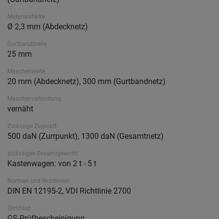
Materialstärke
Ø 2,3 mm (Abdecknetz)
Gurtbandbreite
25 mm
Maschenweite
20 mm (Abdecknetz), 300 mm (Gurtbandnetz)
Maschenverbindung
vernäht
Zulässige Zugkraft
500 daN (Zurrpunkt), 1300 daN (Gesamtnetz)
zulässiges Gesamtgewicht
Kastenwagen: von 2 t - 5 t
Normen und Richtlinien
DIN EN 12195-2, VDI Richtlinie 2700
Zertifikat
GS-Prüfbescheinigung