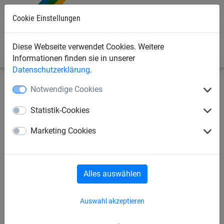
0
Cookie Einstellungen
Diese Webseite verwendet Cookies. Weitere
Informationen finden sie in unserer
Datenschutzerklärung
.
Notwendige Cookies
Industrienetze
Gurtbandnetze / Ladungssicherung
für
Kastenwagen/Pritsche/Anhänger
Statistik-Cookies
Gurtbandschutznetz
Marketing Cookies
Komplettset, Größe: 1,525 x
3,025 m
Alles auswählen
Auswahl akzeptieren