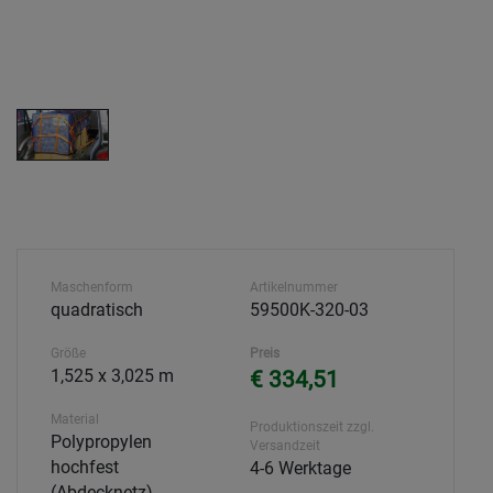
Maschenform
Artikelnummer
quadratisch
59500K-320-03
Größe
Preis
1,525 x 3,025 m
€ 334,51
Material
Produktionszeit zzgl.
Polypropylen
Versandzeit
hochfest
4-6 Werktage
(Abdecknetz),