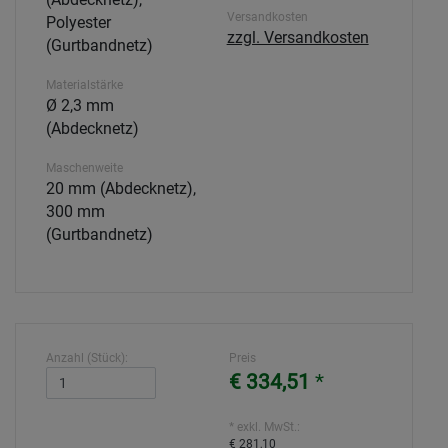
Versandkosten
Polyester
zzgl. Versandkosten
(Gurtbandnetz)
Materialstärke
Ø 2,3 mm
(Abdecknetz)
Maschenweite
20 mm (Abdecknetz),
300 mm
(Gurtbandnetz)
Anzahl (Stück):
Preis
€ 334,51
*
* exkl. MwSt.:
€ 281,10