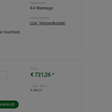
Versandzeit
4-6 Werktage
Versandkosten
zzgl. Versandkosten
n hochfest,
:
Preis
€ 721,26
*
* exkl. MwSt.:
€ 606,10