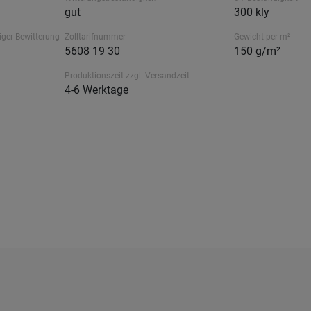
gut
300 kly
iger Bewitterung
Zolltarifnummer
Gewicht per m²
5608 19 30
150 g/m²
Produktionszeit zzgl. Versandzeit
4-6 Werktage