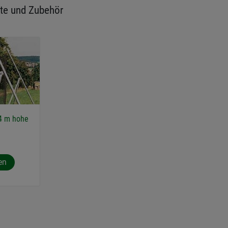
te und Zubehör
 4 m hohe
en