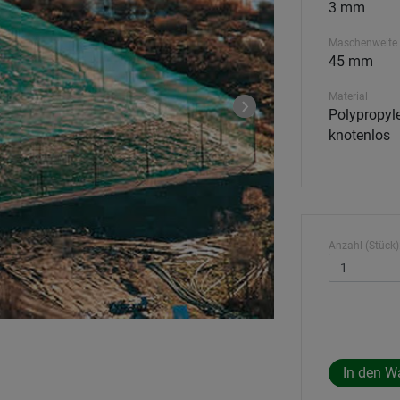
3 mm
Maschenweite
45 mm
Material
Polypropyle
knotenlos
Anzahl (Stück)