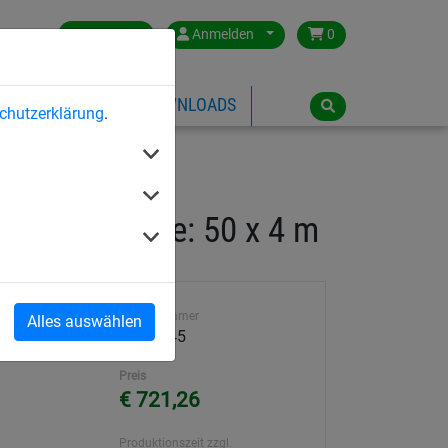
Germany
Anmelden
0
ÜBER HUCK
DOWNLOADS
chutzerklärung
.
45 mm, Größe: 50 x 4 m
Artikelnummer
Alles auswählen
h
2425-045
Preis
€ 721,26
Produktionszeit zzgl.