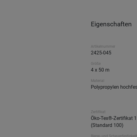
Eigenschaften
Artikelnummer
2425-045
Größe
4 x 50 m
Material
Polypropylen hochfes
Zertifikat
Öko-Tex®-Zertifikat 
(Standard 100)
Biege- und Scheuerfestigkeit