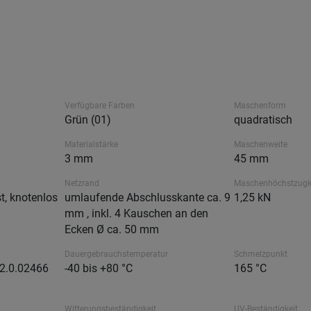
Verfügbare Farben
Maschenform
Grün (01)
quadratisch
Materialstärke
Maschenweite
3 mm
45 mm
Netzrand
Maschenhöchstzugk
t, knotenlos
umlaufende Abschlusskante ca. 9
1,25 kN
mm , inkl. 4 Kauschen an den
Ecken Ø ca. 50 mm
Dauergebrauchstemperatur
Schmelzpunkt
12.0.02466
-40 bis +80 °C
165 °C
Witterungsbeständigkeit
UV-Beständigkeit