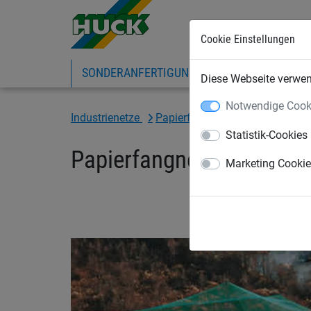
Cookie Einstellungen
SONDERANFERTIGUNG
SPORTNETZE
Diese Webseite verwend
Notwendige Cook
Industrienetze
Papierfangnetze
Netze
Statistik-Cookies
Papierfangnetz aus Poly
Marketing Cooki