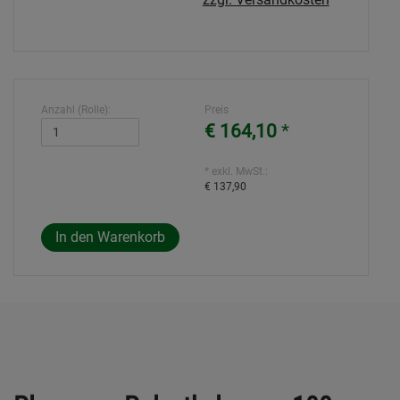
Anzahl (Rolle):
Preis
€ 164,10
*
* exkl. MwSt.:
€ 137,90