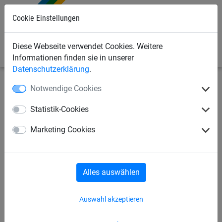
0
Cookie Einstellungen
Diese Webseite verwendet Cookies. Weitere
Informationen finden sie in unserer
Datenschutzerklärung
.
Notwendige Cookies
Industrienetze
Verschiedene luftdurchlässige Planen
Rollenware
Statistik-Cookies
PE-Plane ca. 100 g/m²,
Marketing Cookies
Rollengröße: 10 x 12m
Alles auswählen
Auswahl akzeptieren