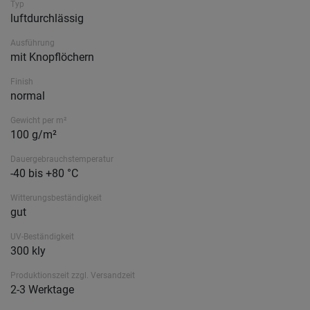
Typ
luftdurchlässig
Ausführung
mit Knopflöchern
Finish
normal
Gewicht per m²
100 g/m²
Dauergebrauchstemperatur
-40 bis +80 °C
Witterungsbeständigkeit
gut
UV-Beständigkeit
300 kly
Produktionszeit zzgl. Versandzeit
2-3 Werktage