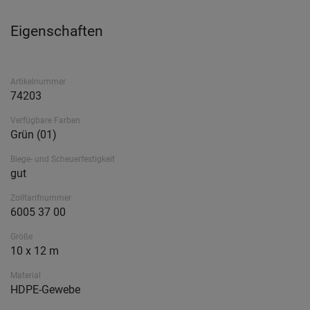
Eigenschaften
Artikelnummer
74203
Verfügbare Farben
Grün (01)
Biege- und Scheuerfestigkeit
gut
Zolltarifnummer
6005 37 00
Größe
10 x 12 m
Material
HDPE-Gewebe