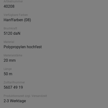
Artikelnummer
40208
Verfügbare Farben
Hanffarben (08)
Bruchkraft
5120 daN
Material
Polypropylen hochfest
Materialstärke
20 mm
Länge
50 m
Zolltarifnummer
5607 49 19
Produktionszeit zzgl. Versandzeit
2-3 Werktage