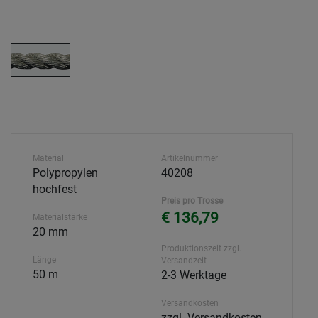
Material
Artikelnummer
Polypropylen
40208
hochfest
Preis pro Trosse
€ 136,79
Materialstärke
20 mm
Produktionszeit zzgl.
Länge
Versandzeit
50 m
2-3 Werktage
Versandkosten
zzgl. Versandkosten