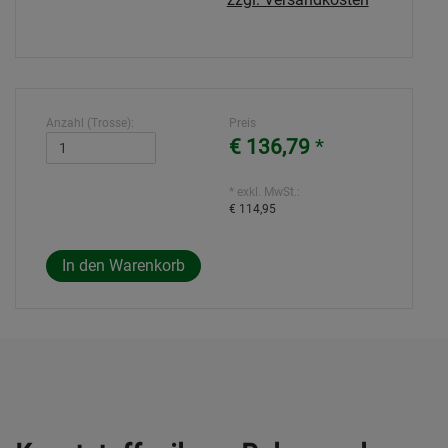
Anzahl (Trosse):
Preis
€ 136,79
*
* exkl. MwSt.:
€ 114,95