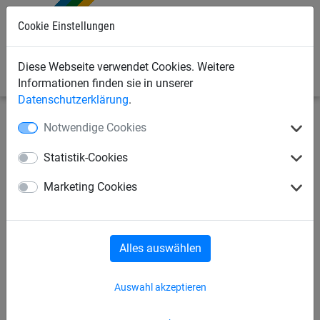
0
Cookie Einstellungen
Diese Webseite verwendet Cookies. Weitere
Informationen finden sie in unserer
Datenschutzerklärung
.
Notwendige Cookies
Industrienetze
Netze & Seile zum Heben, Zurren,
Verladen
Seile
Statistik-Cookies
Kunststoffseil aus
Marketing Cookies
Polypropylen ø 20 mm
Alles auswählen
Auswahl akzeptieren