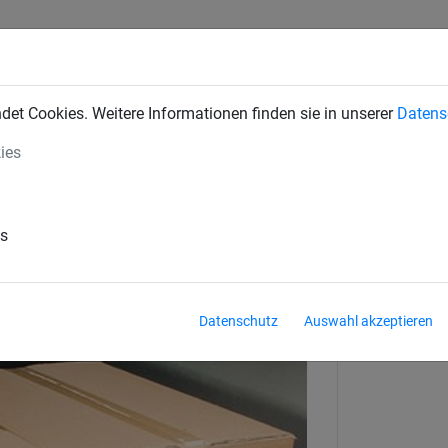
INDUSTRIENETZE
BAUSCHUTZNETZE
SEILSPIELGERÄTE
et Cookies. Weitere Informationen finden sie in unserer
Datens
ies
rung
Zubehör
: 250 mm
es
Datenschutz
Auswahl akzeptieren