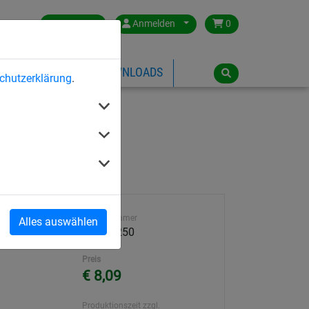
Germany
Anmelden
0
ÜBER HUCK
DOWNLOADS
chutzerklärung
.
Artikelnummer
Alles auswählen
59000-250
Preis
€ 8,09
Produktionszeit zzgl.