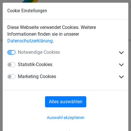
0
Cookie Einstellungen
Diese Webseite verwendet Cookies. Weitere
Informationen finden sie in unserer
Datenschutzerklärung
.
Notwendige Cookies
Industrienetze
Abdecknetze und -planen
Zubehör
Statistik-Cookies
Gummi-Spannleine, ø 6 mm
Marketing Cookies
Alles auswählen
Auswahl akzeptieren