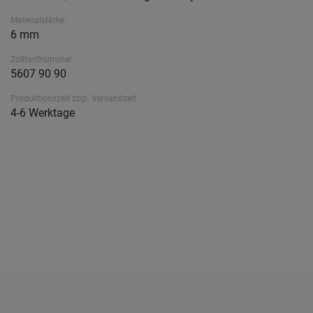
Materialstärke
6 mm
Zolltarifnummer
5607 90 90
Produktionszeit zzgl. Versandzeit
4-6 Werktage