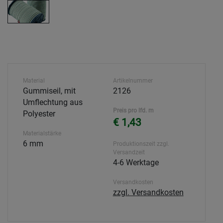
Material
Artikelnummer
Gummiseil, mit
2126
Umflechtung aus
Preis pro lfd. m
Polyester
€ 1,43
Materialstärke
6 mm
Produktionszeit zzgl.
Versandzeit
4-6 Werktage
Versandkosten
zzgl. Versandkosten