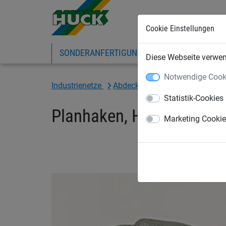
Cookie Einstellungen
SONDERANFERTIGUNG
SPORTNETZE
Diese Webseite verwend
Notwendige Cook
Industrienetze
Abdecknetze und -planen
Zu
Statistik-Cookies
Planhaken, Hakenöffnun
Marketing Cooki