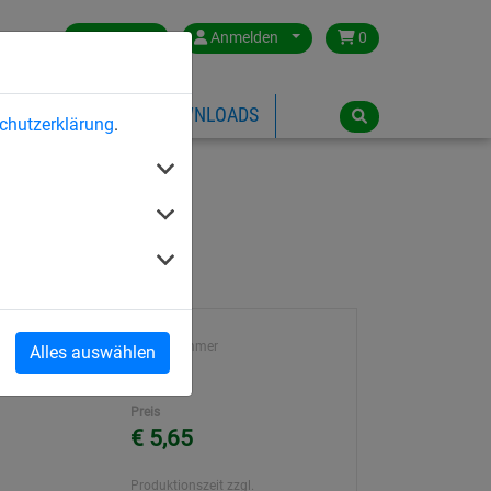
Germany
Anmelden
0
ÜBER HUCK
DOWNLOADS
chutzerklärung
.
Artikelnummer
Alles auswählen
21291
Preis
€ 5,65
Produktionszeit zzgl.