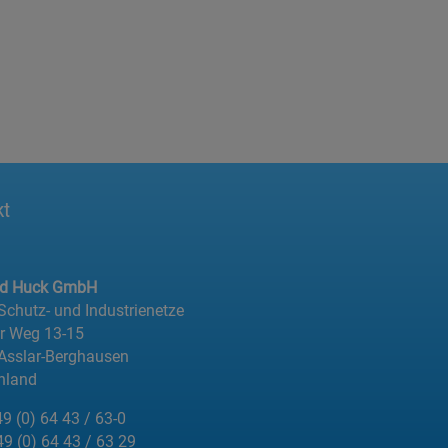
kt
ed Huck GmbH
 Schutz- und Industrienetze
er Weg 13-15
Asslar-Berghausen
hland
49 (0) 64 43 / 63-0
49 (0) 64 43 / 63 29