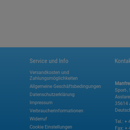
Service und Info
Konta
Versandkosten und
Zahlungsmöglichkeiten
Manfr
Allgemeine Geschäftsbedingungen
Sport-,
Datenschutzerklärung
Asslar
Impressum
35614 
Deutsc
Verbraucherinformationen
Widerruf
Tel.:
+ 
Cookie Einstellungen
Fax:
+ 