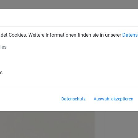
INDUSTRIENETZE
BAUSCHUTZNETZE
SEILSPIELGERÄTE
et Cookies. Weitere Informationen finden sie in unserer
Datens
ies
behör
g: 11 mm
es
Datenschutz
Auswahl akzeptieren