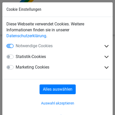
0
Cookie Einstellungen
Diese Webseite verwendet Cookies. Weitere
Informationen finden sie in unserer
Datenschutzerklärung
.
Notwendige Cookies
Industrienetze
Abdecknetze und -planen
Zubehör
Statistik-Cookies
Plastikhaken für 8 mm Seil
Marketing Cookies
Alles auswählen
Auswahl akzeptieren