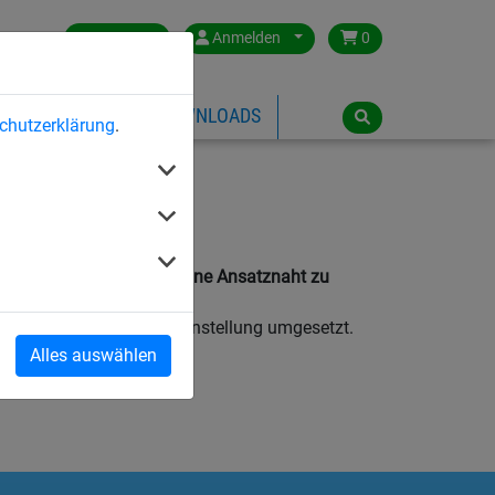
Germany
Anmelden
0
ÜBER HUCK
DOWNLOADS
chutzerklärung
.
öglich, alle Netzgrößen ohne Ansatznaht zu
n die quadratische Maschenstellung umgesetzt.
 dar.
Alles auswählen