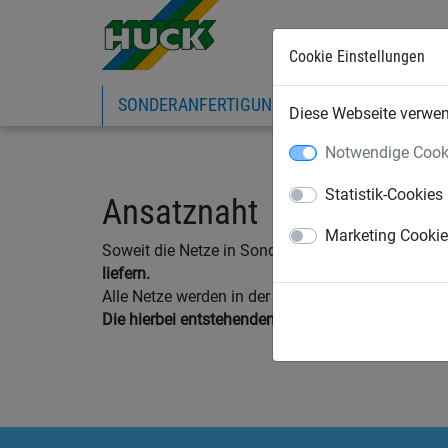
Cookie Einstellungen
SONDERANFERTIGUNG
SPORTNETZE
Diese Webseite verwend
Notwendige Cook
Statistik-Cookies
Ansatznaht
Marketing Cooki
Soweit die Netze in Sonderanfertigungen quadra
liefern.
Alle Netze werden in der größtmöglichsten Breit
Die hierbei entstehenden Ansatznähte sind techni