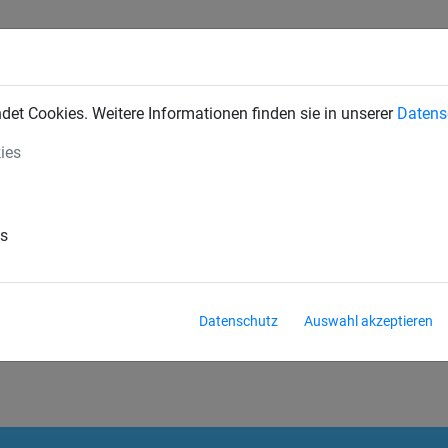
INDUSTRIENETZE
BAUSCHUTZNETZE
SEILSPIELGERÄTE
et Cookies. Weitere Informationen finden sie in unserer
Datens
ies
es
tische Maschenstellung haben,
ist es technisch bedingt nicht m
e in diagonaler Maschenstellung hergestellt und anschließend i
sch nicht zu vermeiden und stellen keine Minderung der Qualität
Datenschutz
Auswahl akzeptieren