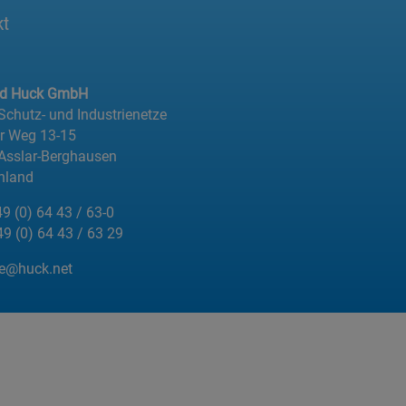
kt
ed Huck GmbH
 Schutz- und Industrienetze
er Weg 13-15
Asslar-Berghausen
hland
49 (0) 64 43 / 63-0
49 (0) 64 43 / 63 29
de@huck.net