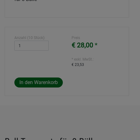
Anzahl (10 Stück):
Preis
€ 28,00
*
* exkl. MwSt.:
€ 23,53