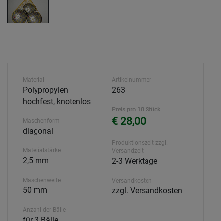
Material
Artikelnummer
Polypropylen
263
hochfest, knotenlos
Preis pro 10 Stück
€ 28,00
Maschenform
diagonal
Produktionszeit zzgl.
Materialstärke
Versandzeit
2,5 mm
2-3 Werktage
Maschenweite
Versandkosten
50 mm
zzgl. Versandkosten
Anzahl der Bälle
für 3 Bälle