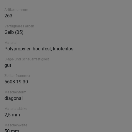
Artikelnummer
263
Verfügbare Farben
Gelb (05)
Material
Polypropylen hochfest, knotenlos
Biege- und Scheuerfestigkeit
gut
Zolltarifnummer
5608 19 30
Maschenform
diagonal
Materialstärke
2,5 mm
Maschenweite
50 mm