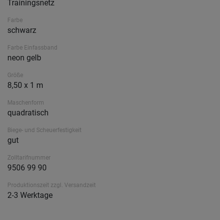
Trainingsnetz
Farbe
schwarz
Farbe Einfassband
neon gelb
Größe
8,50 x 1 m
Maschenform
quadratisch
Biege- und Scheuerfestigkeit
gut
Zolltarifnummer
9506 99 90
Produktionszeit zzgl. Versandzeit
2-3 Werktage