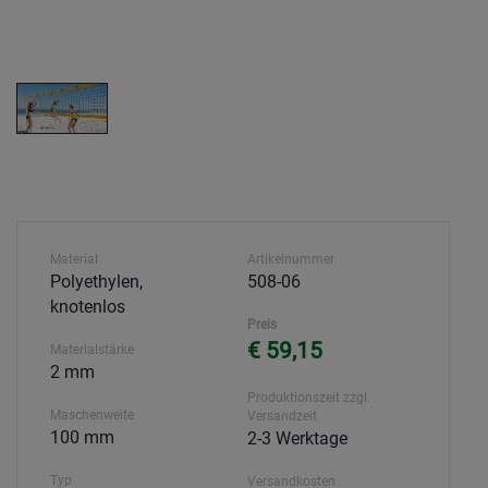
Material
Artikelnummer
Polyethylen,
508-06
knotenlos
Preis
€ 59,15
Materialstärke
2 mm
Produktionszeit zzgl.
Maschenweite
Versandzeit
100 mm
2-3 Werktage
Typ
Versandkosten