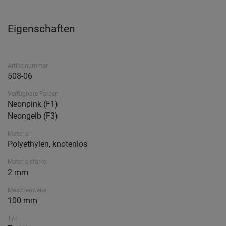
Eigenschaften
Artikelnummer
508-06
Verfügbare Farben
Neonpink (F1)
Neongelb (F3)
Material
Polyethylen, knotenlos
Materialstärke
2 mm
Maschenweite
100 mm
Typ