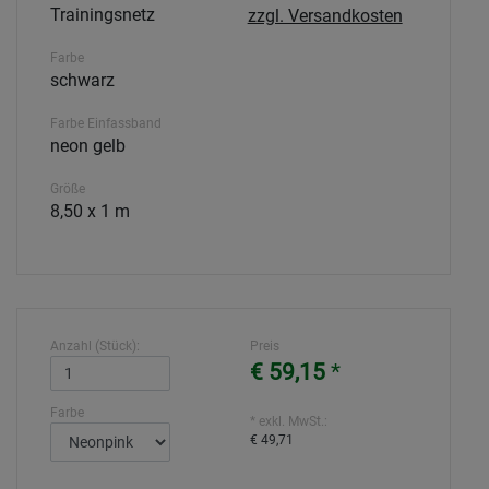
Trainingsnetz
zzgl. Versandkosten
Farbe
schwarz
Farbe Einfassband
neon gelb
Größe
8,50 x 1 m
Anzahl (Stück):
Preis
€ 59,15
*
Farbe
* exkl. MwSt.:
€ 49,71