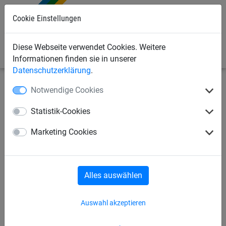
0
Cookie Einstellungen
Diese Webseite verwendet Cookies. Weitere
Informationen finden sie in unserer
Datenschutzerklärung
.
Notwendige Cookies
Sportnetze
Volleyballnetze
Beach-Volleyball
Statistik-Cookies
Beach-Volleyball
Marketing Cookies
Trainingsnetz mit Einfaßband
50 mm oben
Alles auswählen
Auswahl akzeptieren