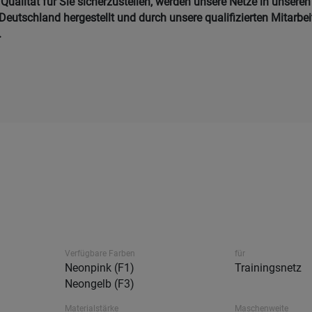
ualität für Sie sicherzustellen, werden unsere Netze in unseren
Deutschland hergestellt und durch unsere qualifizierten Mitarbei
.
Verfügbare Farben
für
Neonpink (F1)
Trainingsnetz
Neongelb (F3)
Materialstärke
Maschenweite