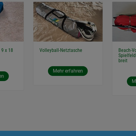
 9 x 18
Volleyball-Netztasche
Beach-Vo
Spielfel
breit
Mehr erfahren
en
M