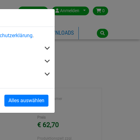
Germany
Anmelden
0
ÜBER HUCK
DOWNLOADS
chutzerklärung
.
en
Artikelnummer
Alles auswählen
n
509-06
Preis
€ 62,70
Produktionszeit zzgl.