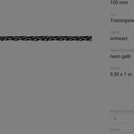
100 mm
Typ
Trainingsn
Farbe
schwarz
Farbe Einfass
neon gelb
Größe
9,50 x 1 m
Anzahl (Stück)
Farbe