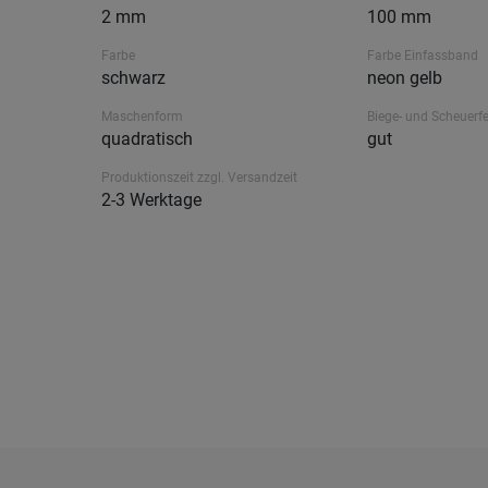
2 mm
100 mm
Farbe
Farbe Einfassband
schwarz
neon gelb
Maschenform
Biege- und Scheuerfe
quadratisch
gut
Produktionszeit zzgl. Versandzeit
2-3 Werktage