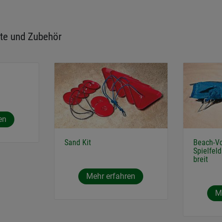
te und Zubehör
en
Sand Kit
Beach-Vo
Spielfel
breit
Mehr erfahren
M