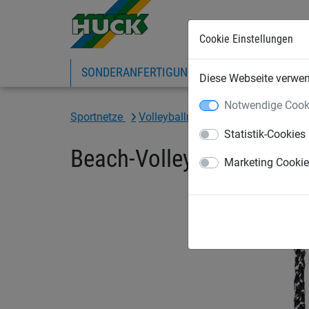
Cookie Einstellungen
SONDERANFERTIGUNG
SPORTNETZE
Diese Webseite verwend
Notwendige Cook
Sportnetze
Volleyballnetze
Beach-Volleyball
Statistik-Cookies
Beach-Volleyball Traini
Marketing Cooki