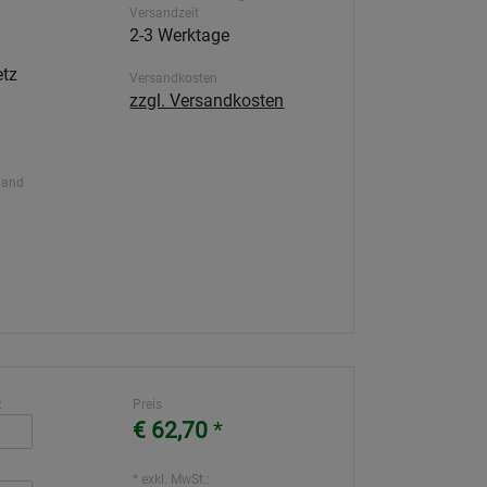
Versandzeit
2-3 Werktage
etz
Versandkosten
zzgl. Versandkosten
band
:
Preis
€ 62,70
*
* exkl. MwSt.: