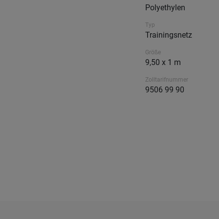
Polyethylen
Typ
Trainingsnetz
Größe
9,50 x 1 m
Zolltarifnummer
9506 99 90