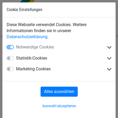
0
Cookie Einstellungen
Diese Webseite verwendet Cookies. Weitere
Informationen finden sie in unserer
Datenschutzerklärung
.
Notwendige Cookies
Sportnetze
Diverse Sportarten
Golf
Statistik-Cookies
Ersatznetz für Artikel-Nr. 164
Marketing Cookies
Alles auswählen
Auswahl akzeptieren