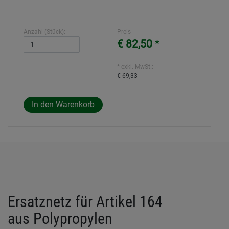
Anzahl (Stück):
Preis
€ 82,50
*
* exkl. MwSt.:
€ 69,33
Ersatznetz für Artikel 164
aus Polypropylen