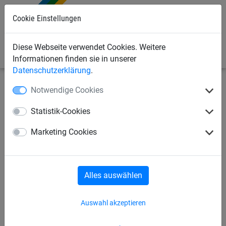
0
Cookie Einstellungen
Diese Webseite verwendet Cookies. Weitere
Informationen finden sie in unserer
Datenschutzerklärung
.
Notwendige Cookies
Sportnetze
Volleyballnetze
Hallen-Volleyball
Statistik-Cookies
Volleyball-Turniernetz, PP 2,3
Marketing Cookies
mm, 6-Punkte-Aufhängung,
MW: 45 mm
Alles auswählen
Auswahl akzeptieren