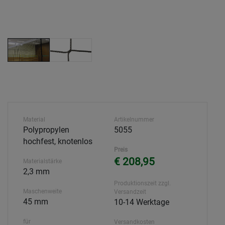
Material
Artikelnummer
Polypropylen
5055
hochfest, knotenlos
Preis
€ 208,95
Materialstärke
2,3 mm
Produktionszeit zzgl.
Maschenweite
Versandzeit
45 mm
10-14 Werktage
für
Versandkosten