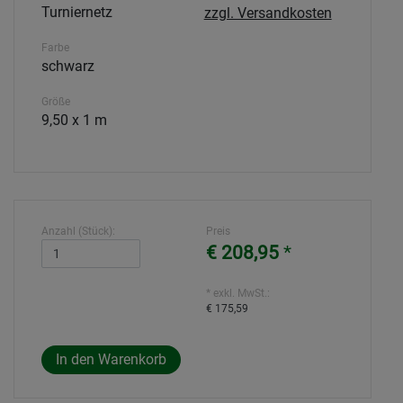
Turniernetz
zzgl. Versandkosten
Farbe
schwarz
Größe
9,50 x 1 m
Anzahl (Stück):
Preis
€ 208,95
*
* exkl. MwSt.:
€ 175,59