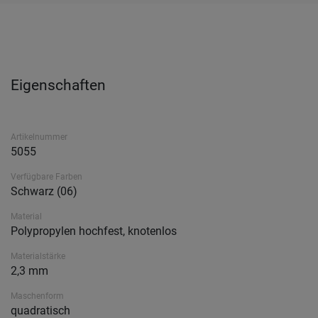
Eigenschaften
Artikelnummer
5055
Verfügbare Farben
Schwarz (06)
Material
Polypropylen hochfest, knotenlos
Materialstärke
2,3 mm
Maschenform
quadratisch