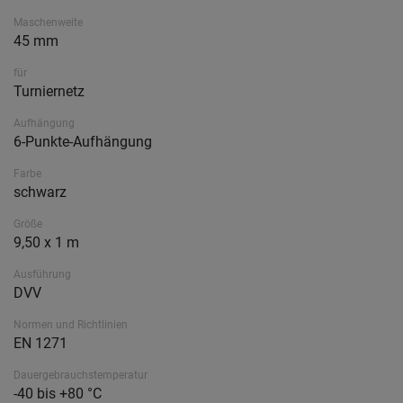
Maschenweite
45 mm
für
Turniernetz
Aufhängung
6-Punkte-Aufhängung
Farbe
schwarz
Größe
9,50 x 1 m
Ausführung
DVV
Normen und Richtlinien
EN 1271
Dauergebrauchstemperatur
-40 bis +80 °C