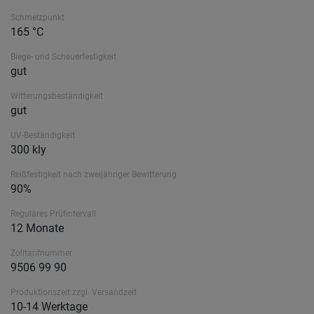
Schmelzpunkt
165 °C
Biege- und Scheuerfestigkeit
gut
Witterungsbeständigkeit
gut
UV-Beständigkeit
300 kly
Reißfestigkeit nach zweijähriger Bewitterung
90%
Reguläres Prüfintervall
12 Monate
Zolltarifnummer
9506 99 90
Produktionszeit zzgl. Versandzeit
10-14 Werktage