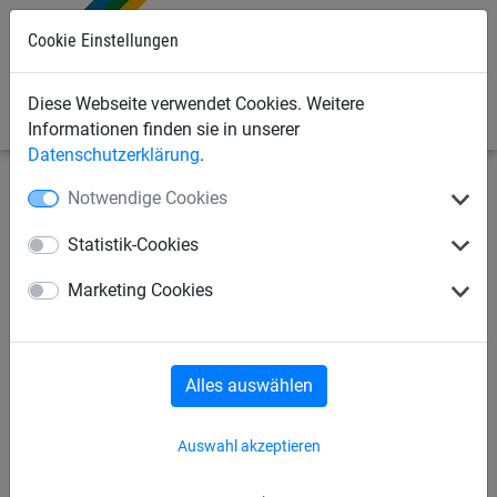
0
Cookie Einstellungen
Diese Webseite verwendet Cookies. Weitere
Informationen finden sie in unserer
Datenschutzerklärung
.
Notwendige Cookies
Sportnetze
Tennis
Kinder-Tennisnetze
Statistik-Cookies
Pfostengarnitur für
Marketing Cookies
Kindertennis, 0,70 x 6 m
Alles auswählen
Auswahl akzeptieren