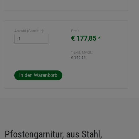
Anzahl (Garnitur):
Preis
€ 177,85
*
* exkl. MwSt.:
€ 149,45
Pfostengarnitur, aus Stahl,