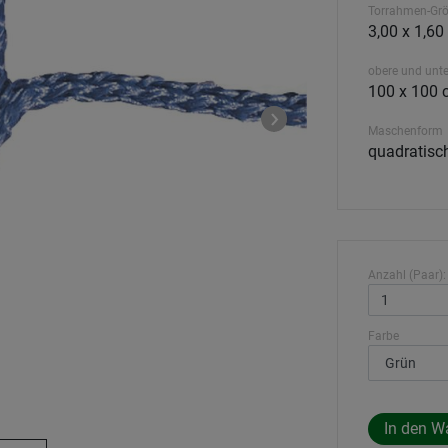
Torrahmen-Gr
3,00 x 1,60
obere und unte
100 x 100 
Maschenform
quadratis
Anzahl (Paar):
Farbe