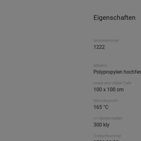
Eigenschaften
Artikelnummer
1222
Material
Polypropylen hochfes
obere und untere Tiefe
100 x 100 cm
Schmelzpunkt
165 °C
UV-Beständigkeit
300 kly
Zolltarifnummer