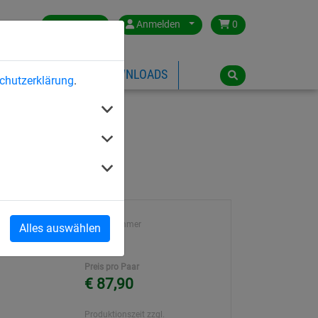
Germany
Anmelden
0
ÜBER HUCK
DOWNLOADS
chutzerklärung
.
3 x 1,60 m
Artikelnummer
Alles auswählen
n hochfest,
1222
Preis pro Paar
€ 87,90
Produktionszeit zzgl.