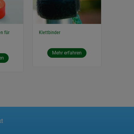
n für
Klettbinder
Mehr erfahren
en
kt