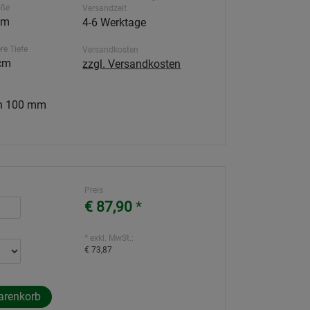
öße
Versandzeit
 m
4-6 Werktage
re Tiefe
Versandkosten
cm
zzgl. Versandkosten
ch 100 mm
Preis
€ 87,90
*
* exkl. MwSt.:
€ 73,87