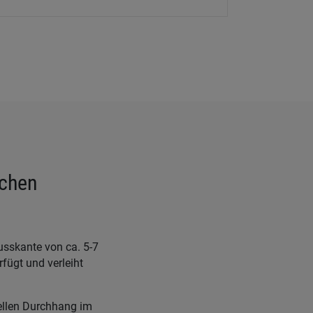
schen
usskante von ca. 5-7
fügt und verleiht
ellen Durchhang im