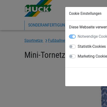
Cookie Einstellungen
SONDERANFERTIGUNG
SPORTNETZE
Diese Webseite verwend
Notwendige Cook
Sportnetze
Fußballnetze
Mini -Tornetze
Statistik-Cookies
Mini-Tornetz, PP 3 mm, M
Marketing Cooki