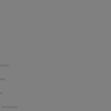
peratur
keit
all
. Versandzeit