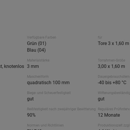
Verfügbare Farben
für
Grün (01)
Tore 3 x 1,60 m
Blau (04)
Materialstärke
Torrahmen-Größe
t, knotenlos
3 mm
3,00 x 1,60 m
Maschenform
Dauergebrauchstem
quadratisch 100 mm
-40 bis +80 °C
Biege- und Scheuerfestigkeit
Witterungsbeständig
gut
gut
Reißfestigkeit nach zweijähriger Bewitterung
Reguläres Prüfinterv
90%
12 Monate
Normen und Richtlinien
Produktionszeit zzgl