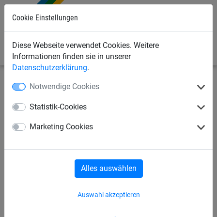
0
Cookie Einstellungen
Diese Webseite verwendet Cookies. Weitere
Informationen finden sie in unserer
Datenschutzerklärung
.
Notwendige Cookies
Sportnetze
Anti-Vandalismusnetze
Schutznetze
Statistik-Cookies
Schutznetz "Mahulan Steel",
Marketing Cookies
Maschenweite: 105 mm, feste
Breite: 3 m
Alles auswählen
Auswahl akzeptieren