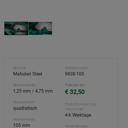
Material
Artikelnummer
Mahulan Steel
9830-105
Materialstärke
Preis pro qm
1,25 mm / 4,75 mm
€ 32,50
Maschenform
Produktionszeit zzgl.
quadratisch
Versandzeit
4-6 Werktage
Maschenweite
105 mm
Versandkosten