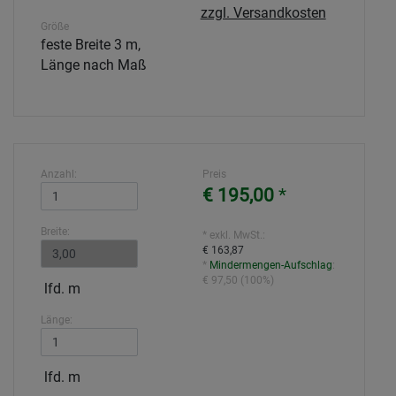
zzgl. Versandkosten
Größe
feste Breite 3 m,
Länge nach Maß
Anzahl:
Preis
€ 195,00
*
Breite:
* exkl. MwSt.:
€ 163,87
*
Mindermengen-Aufschlag
:
€ 97,50
(
100%
)
lfd. m
Länge:
lfd. m