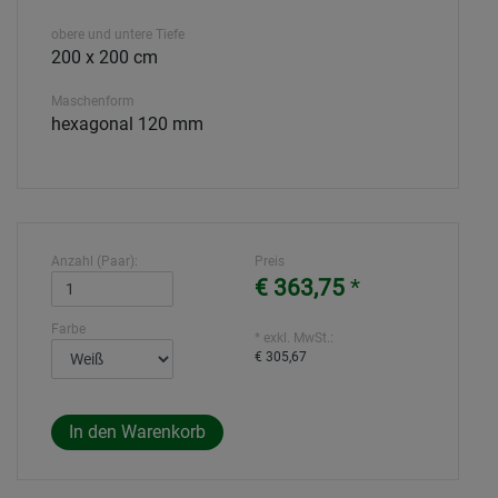
obere und untere Tiefe
200 x 200 cm
Maschenform
hexagonal 120 mm
Anzahl (Paar):
Preis
€ 363,75
*
Farbe
* exkl. MwSt.:
€ 305,67