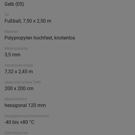
Gelb (05)
für
Fußball, 7,50 x 2,50 m
Material
Polypropylen hochfest, knotenlos
Materialstärke
3,5 mm
Torrahmen-Größe
7,32 x 2,45 m
obere und untere Tiefe
200 x 200 cm
Maschenform
hexagonal 120 mm
Dauergebrauchstemperatur
-40 bis +80 °C
Schmelzpunkt