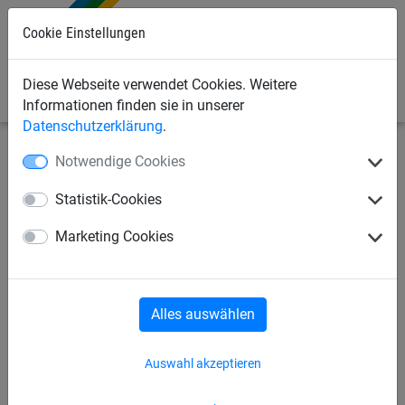
0
Cookie Einstellungen
Diese Webseite verwendet Cookies. Weitere
Informationen finden sie in unserer
Datenschutzerklärung
.
Notwendige Cookies
Sportnetze
Fußballnetze
Tornetze
Statistik-Cookies
Exklusives Fußballtornetz aus
Marketing Cookies
Polypropylen hochfest, ca. 3,5
mm stark, wabenförmige
Maschen
Alles auswählen
Auswahl akzeptieren