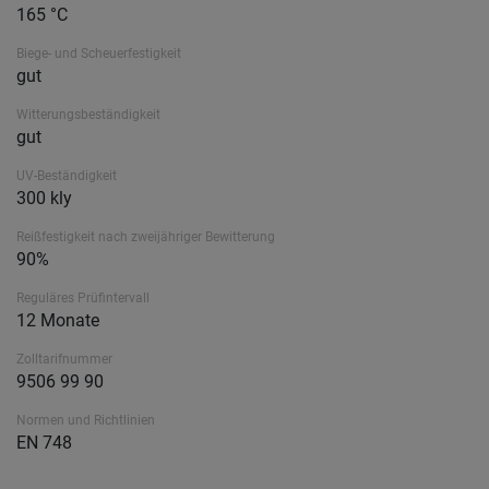
165 °C
Biege- und Scheuerfestigkeit
gut
Witterungsbeständigkeit
gut
UV-Beständigkeit
300 kly
Reißfestigkeit nach zweijähriger Bewitterung
90%
Reguläres Prüfintervall
12 Monate
Zolltarifnummer
9506 99 90
Normen und Richtlinien
EN 748