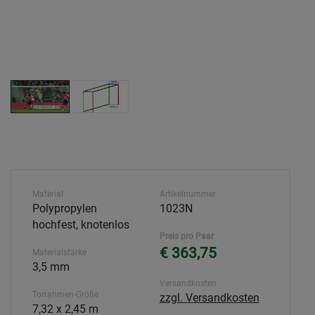
Material
Artikelnummer
Polypropylen
1023N
hochfest, knotenlos
Preis pro Paar
€ 363,75
Materialstärke
3,5 mm
Versandkosten
Torrahmen-Größe
zzgl. Versandkosten
7,32 x 2,45 m