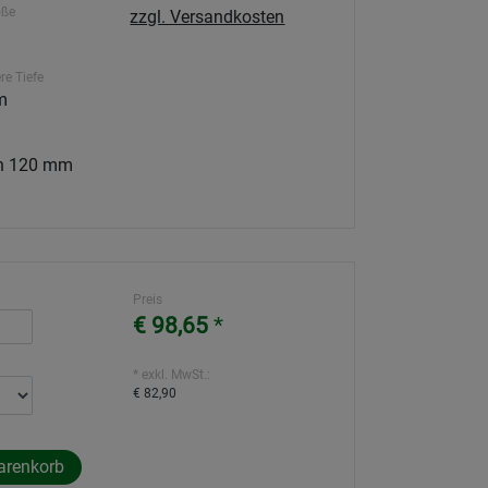
öße
zzgl. Versandkosten
re Tiefe
m
ch 120 mm
Preis
€ 98,65
*
* exkl. MwSt.:
€ 82,90