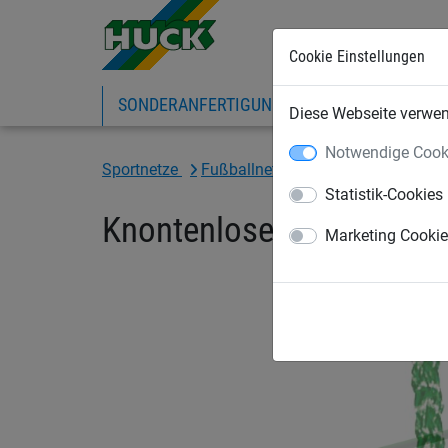
Cookie Einstellungen
SONDERANFERTIGUNG
SPORTNETZE
Diese Webseite verwend
Notwendige Cook
Sportnetze
Fußballnetze
Tornetze
Statistik-Cookies
Knontenloses Tornetz aus
Marketing Cooki