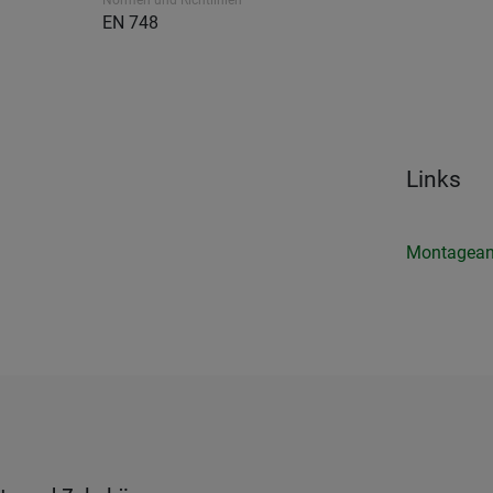
Normen und Richtlinien
EN 748
Links
Montagean