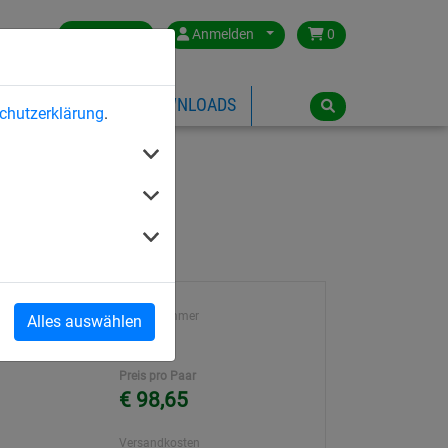
Germany
Anmelden
0
ÜBER HUCK
DOWNLOADS
chutzerklärung
.
m stark
Artikelnummer
Alles auswählen
n hochfest,
1501
Preis pro Paar
€ 98,65
Versandkosten