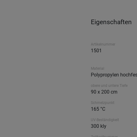
Eigenschaften
Artikelnummer
1501
Material
Polypropylen hochfes
obere und untere Tiefe
90 x 200 cm
Schmelzpunkt
165 °C
UV-Beständigkeit
300 kly