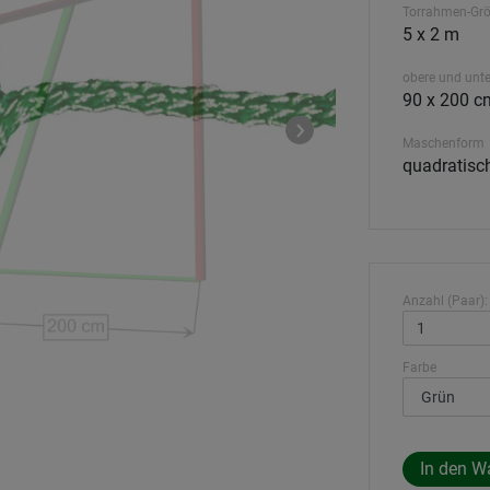
Torrahmen-Gr
5 x 2 m
obere und unte
90 x 200 c
Maschenform
quadratis
Anzahl (Paar):
Farbe