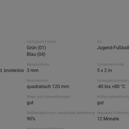
Verfügbare Farben
für
Grün (01)
Jugend-Fußball,
Blau (04)
Materialstärke
Torrahmen-Größe
t, knotenlos
3 mm
5 x 2 m
Maschenform
Dauergebrauchstem
quadratisch 120 mm
-40 bis +80 °C
Biege- und Scheuerfestigkeit
Witterungsbeständig
gut
gut
Reißfestigkeit nach zweijähriger Bewitterung
Reguläres Prüfinterv
90%
12 Monate