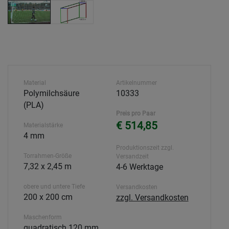
Material
Artikelnummer
Polymilchsäure
10333
(PLA)
Preis pro Paar
€ 514,85
Materialstärke
4 mm
Produktionszeit zzgl.
Torrahmen-Größe
Versandzeit
7,32 x 2,45 m
4-6 Werktage
obere und untere Tiefe
Versandkosten
200 x 200 cm
zzgl. Versandkosten
Maschenform
quadratisch 120 mm