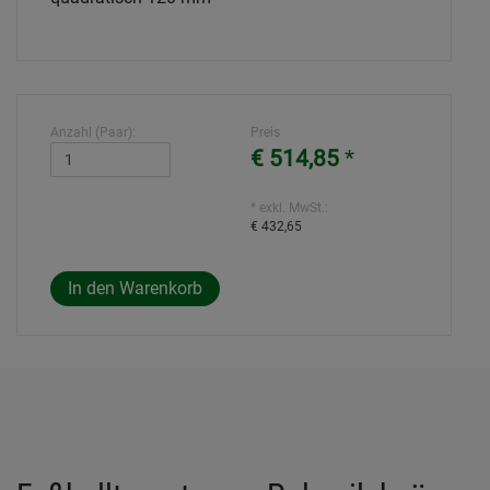
Anzahl (Paar):
Preis
€ 514,85
*
* exkl. MwSt.:
€ 432,65