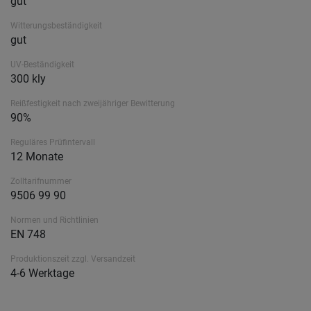
gut
Witterungsbeständigkeit
gut
UV-Beständigkeit
300 kly
Reißfestigkeit nach zweijähriger Bewitterung
90%
Reguläres Prüfintervall
12 Monate
Zolltarifnummer
9506 99 90
Normen und Richtlinien
EN 748
Produktionszeit zzgl. Versandzeit
4-6 Werktage