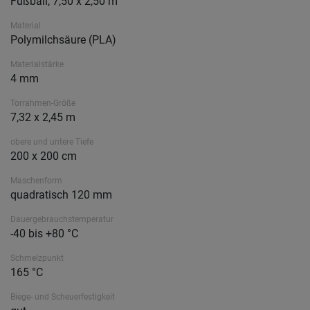
Fußball, 7,50 x 2,50 m
Material
Polymilchsäure (PLA)
Materialstärke
4 mm
Torrahmen-Größe
7,32 x 2,45 m
obere und untere Tiefe
200 x 200 cm
Maschenform
quadratisch 120 mm
Dauergebrauchstemperatur
-40 bis +80 °C
Schmelzpunkt
165 °C
Biege- und Scheuerfestigkeit