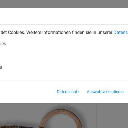
INDUSTRIENETZE
BAUSCHUTZNETZE
SEILSPIELGERÄTE
et Cookies. Weitere Informationen finden sie in unserer
Datens
ies
chaukelringe
für Turnhallen
es
Material
Datenschutz
Auswahl akzeptieren
Schichthol