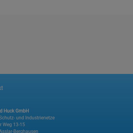
kt
ed Huck GmbH
 Schutz- und Industrienetze
er Weg 13-15
Asslar-Berghausen