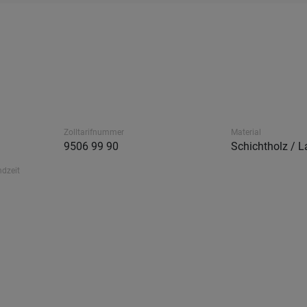
Zolltarifnummer
Material
9506 99 90
Schichtholz / 
ndzeit