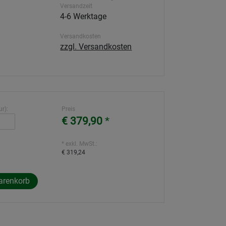
Versandzeit
4-6 Werktage
Versandkosten
zzgl. Versandkosten
r):
Preis
€ 379,90
*
* exkl. MwSt.:
€ 319,24