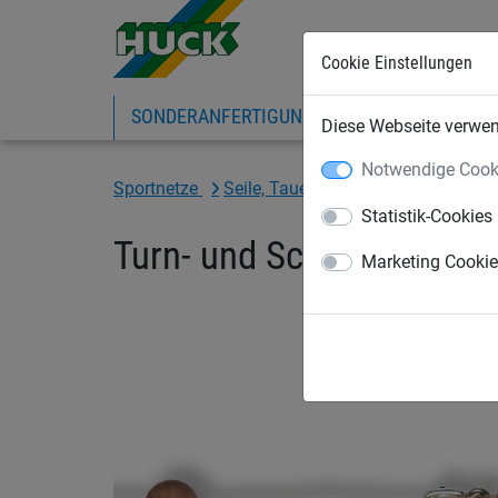
Cookie Einstellungen
SONDERANFERTIGUNG
SPORTNETZE
Diese Webseite verwend
Notwendige Cook
Sportnetze
Seile, Taue & Leinen
Turn- und S
Statistik-Cookies
Turn- und Schaukelringe 
Marketing Cooki