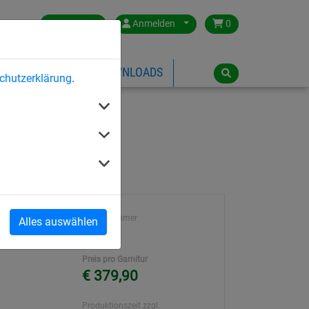
Germany
Anmelden
0
ÜBER HUCK
DOWNLOADS
chutzerklärung
.
Artikelnummer
Alles auswählen
z / Langhanf
401
Preis pro Garnitur
€ 379,90
Produktionszeit zzgl.