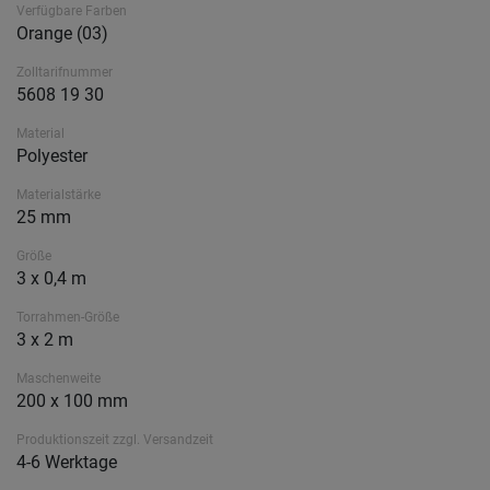
Verfügbare Farben
Orange (03)
Zolltarifnummer
5608 19 30
Material
Polyester
Materialstärke
25 mm
Größe
3 x 0,4 m
Torrahmen-Größe
3 x 2 m
Maschenweite
200 x 100 mm
Produktionszeit zzgl. Versandzeit
4-6 Werktage