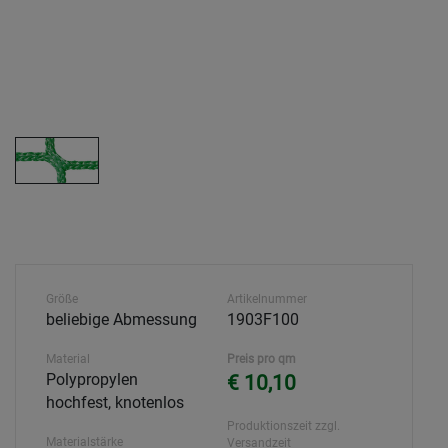
Größe
Artikelnummer
beliebige Abmessung
1903F100
Material
Preis pro qm
Polypropylen
€ 10,10
hochfest, knotenlos
Produktionszeit zzgl.
Materialstärke
Versandzeit