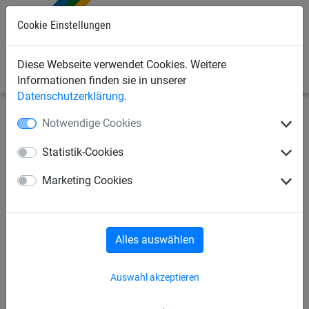
0
Cookie Einstellungen
Diese Webseite verwendet Cookies. Weitere
Informationen finden sie in unserer
Datenschutzerklärung
.
Notwendige Cookies
Bauschutznetze
Schutznetze, verschiedene
Anwendungen
Netze, flammhemmend ausgerüstet
Statistik-Cookies
Schutznetz ø 5 mm
Marketing Cookies
flammhemmend aus
Polypropylen, Maschenweite:
Alles auswählen
100 mm - nach Maß
Auswahl akzeptieren