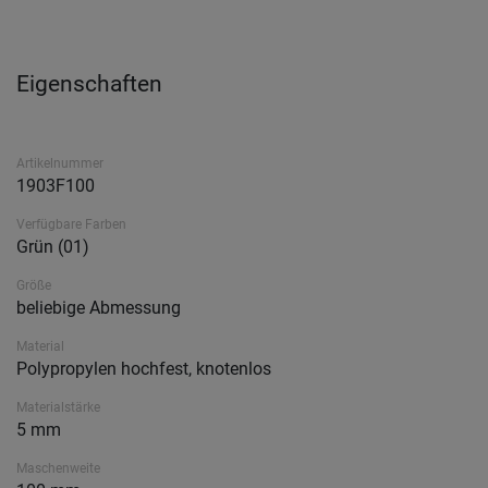
Eigenschaften
Artikelnummer
1903F100
Verfügbare Farben
Grün (01)
Größe
beliebige Abmessung
Material
Polypropylen hochfest, knotenlos
Materialstärke
5 mm
Maschenweite