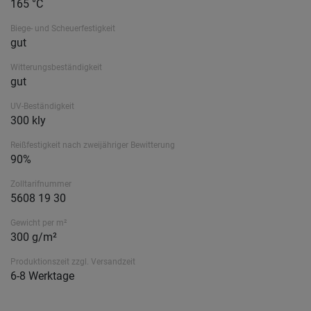
165 °C
Biege- und Scheuerfestigkeit
gut
Witterungsbeständigkeit
gut
UV-Beständigkeit
300 kly
Reißfestigkeit nach zweijähriger Bewitterung
90%
Zolltarifnummer
5608 19 30
Gewicht per m²
300 g/m²
Produktionszeit zzgl. Versandzeit
6-8 Werktage