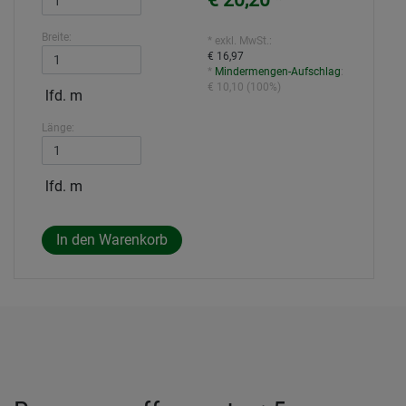
€ 20,20
*
Breite:
* exkl. MwSt.:
€ 16,97
*
Mindermengen-Aufschlag
:
€ 10,10
(
100%
)
lfd. m
Länge:
lfd. m