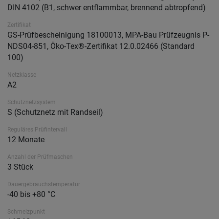
DIN 4102 (B1, schwer entflammbar, brennend abtropfend)
Zertifikat
GS-Prüfbescheinigung 18100013, MPA-Bau Prüfzeugnis P-
NDS04-851, Öko-Tex®-Zertifikat 12.0.02466 (Standard
100)
Netzklasse
A2
Schutznetzsystem
S (Schutznetz mit Randseil)
Reguläres Prüfintervall
12 Monate
Anzahl der Prüfmaschen
3 Stück
Dauergebrauchstemperatur
-40 bis +80 °C
Schmelzpunkt