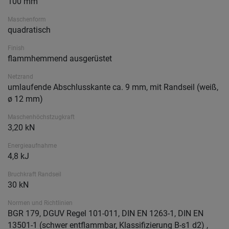
100 mm
Maschenform
quadratisch
Finish
flammhemmend ausgerüstet
Netzrand
umlaufende Abschlusskante ca. 9 mm, mit Randseil (weiß,
ø 12 mm)
Maschenhöchstzugkraft
3,20 kN
Energieaufnahme
4,8 kJ
Bruchkraft Randseil
30 kN
Normen und Richtlinien
BGR 179, DGUV Regel 101-011, DIN EN 1263-1, DIN EN
13501-1 (schwer entflammbar, Klassifizierung B-s1 d2) ,