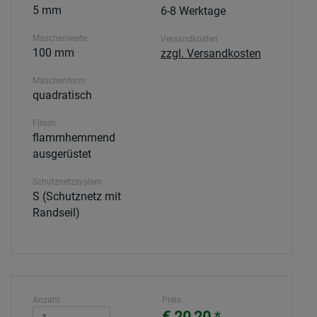
5 mm
6-8 Werktage
Maschenweite
Versandkosten
100 mm
zzgl. Versandkosten
Maschenform
quadratisch
Finish
flammhemmend
ausgerüstet
Schutznetzsystem
S (Schutznetz mit
Randseil)
Anzahl:
Preis