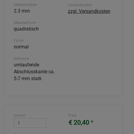
Materialstärke
Versandkosten
2.3 mm
zzgl. Versandkosten
Maschenform
quadratisch
Finish
normal
Netzrand
umlaufende
Abschlusskante ca.
5-7 mm stark
Anzahl:
Preis
€ 20,40
*