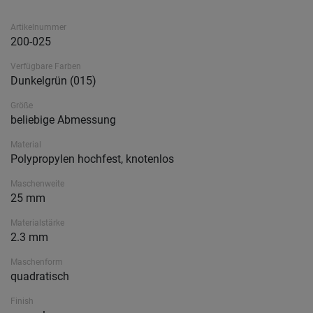
Artikelnummer
200-025
Verfügbare Farben
Dunkelgrün (015)
Größe
beliebige Abmessung
Material
Polypropylen hochfest, knotenlos
Maschenweite
25 mm
Materialstärke
2.3 mm
Maschenform
quadratisch
Finish