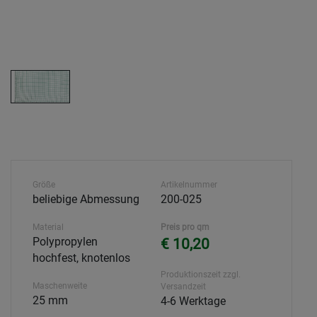
Größe
Artikelnummer
beliebige Abmessung
200-025
Material
Preis pro qm
Polypropylen
€ 10,20
hochfest, knotenlos
Produktionszeit zzgl.
Maschenweite
Versandzeit
25 mm
4-6 Werktage