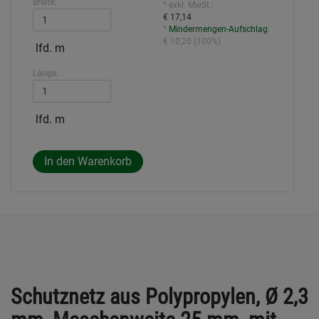
Breite:
* exkl. MwSt.:
€ 17,14
*
Mindermengen-Aufschlag
:
€ 10,20
(
100%
)
lfd. m
Länge:
lfd. m
Schutznetz aus Polypropylen, Ø 2,3