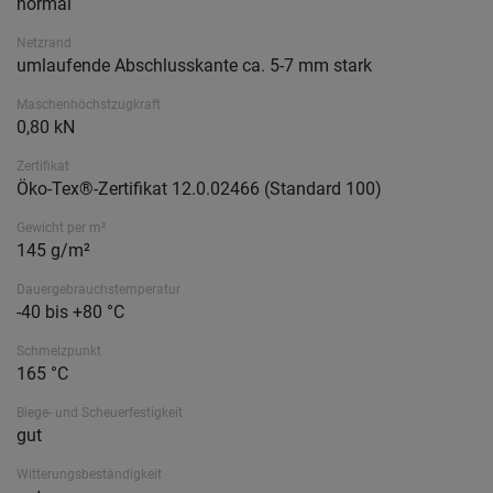
normal
Netzrand
umlaufende Abschlusskante ca. 5-7 mm stark
Maschenhöchstzugkraft
0,80 kN
Zertifikat
Öko-Tex®-Zertifikat 12.0.02466 (Standard 100)
Gewicht per m²
145 g/m²
Dauergebrauchstemperatur
-40 bis +80 °C
Schmelzpunkt
165 °C
Biege- und Scheuerfestigkeit
gut
Witterungsbeständigkeit