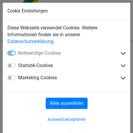
0
Cookie Einstellungen
Diese Webseite verwendet Cookies. Weitere
Informationen finden sie in unserer
Datenschutzerklärung
.
Notwendige Cookies
Bauschutznetze
Schutznetze und Stoppnetze
Netze in
beliebiger Abmessung
Statistik-Cookies
Schutznetz aus Polypropylen,
Marketing Cookies
ø 2,3 mm, Maschenweite 25
mm - nach Maß
Alles auswählen
Auswahl akzeptieren